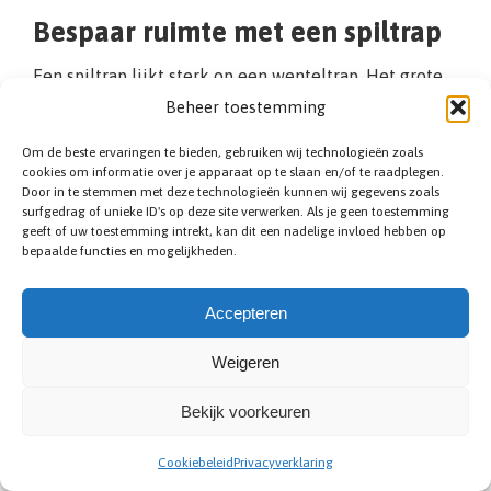
Bespaar ruimte met een spiltrap
Een spiltrap lijkt sterk op een wenteltrap. Het grote
verschil is dat een spiltrap draait om een centrale
Beheer toestemming
kolom (de spil genoemd). Aan deze kolom worden de
Om de beste ervaringen te bieden, gebruiken wij technologieën zoals
traptreden bevestigd. De spiltrap heeft daardoor
cookies om informatie over je apparaat op te slaan en/of te raadplegen.
treden die aan de binnenzijde smaller zijn dan aan de
Door in te stemmen met deze technologieën kunnen wij gegevens zoals
buitenzijde. Vanwege de unieke vormgeving is de
surfgedrag of unieke ID's op deze site verwerken. Als je geen toestemming
geeft of uw toestemming intrekt, kan dit een nadelige invloed hebben op
spiltrap eenvoudig te combineren met andere
bepaalde functies en mogelijkheden.
trapvormen. Om te voorkomen dat de treden te smal
worden, is het noodzakelijk dat deze aan de
Accepteren
buitenzijde minimaal 80 centimeter zijn. Een
trapspecialist uit Steenokkerzeel kan u hierover
Weigeren
verdere informatie geven. Wij ontwerpen
desgewenst een (houten of metalen) spiltrap die
Bekijk voorkeuren
binnen uw wensen past.
Cookiebeleid
Privacyverklaring