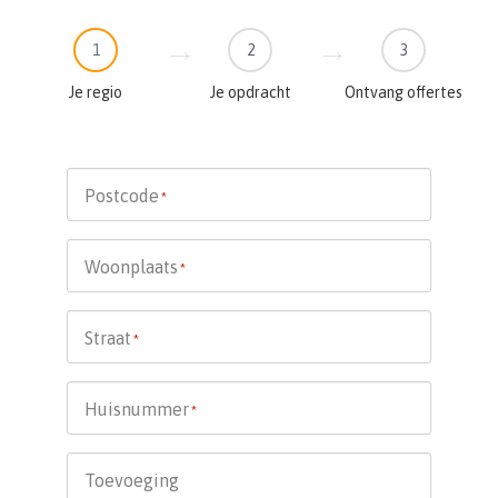
1
2
3
Je regio
Je opdracht
Ontvang offertes
Postcode
*
Woonplaats
*
Straat
*
Huisnummer
*
Toevoeging