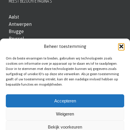
MEEST BEZOCHTE PAGINA’S
Aalst
Antwerpen
Brugge
Brussel
Genk
Beheer toestemming
Hasselt
Om de beste ervaringen te bieden, gebruiken wij technologieën zoals
Kortrijk
cookies om informatie over je apparaat op te slaan en/of te raadplegen.
Leuven
Door in te stemmen met deze technologieën kunnen wij gegevens zoals
surfgedrag of unieke ID's op deze site verwerken. Als je geen toestemming
Sint-Niklaas
geeft of uw toestemming intrekt, kan dit een nadelige invloed hebben op
Vilvoorde
bepaalde functies en mogelijkheden.
Accepteren
Weigeren
Bekijk voorkeuren