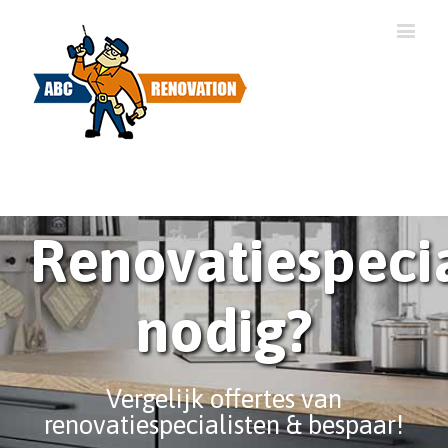
Renovatiespecia
nodig?
Vergelijk offertes van
renovatiespecialisten & bespaar!