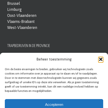
Brussel
Limburg
Oost-Vlaanderen
Vlaams-Brabant
West-Vlaanderen
TRAPBEDRIJVEN IN DE PROVINCIE
Antwerpen
Beheer toestemming
Brussel
Om de beste ervaringen te bieden, gebruiken wij technologieën zoals
Limburg
cookies om informatie over je apparaat op te slaan en/of te raadplegen.
Oost-Vlaanderen
Door in te stemmen met deze technologieën kunnen wij gegevens zoals
surfgedrag of unieke ID's op deze site verwerken. Als je geen toestemming
Vlaams-Brabant
geeft of uw toestemming intrekt, kan dit een nadelige invloed hebben op
West-Vlaanderen
bepaalde functies en mogelijkheden.
Accepteren