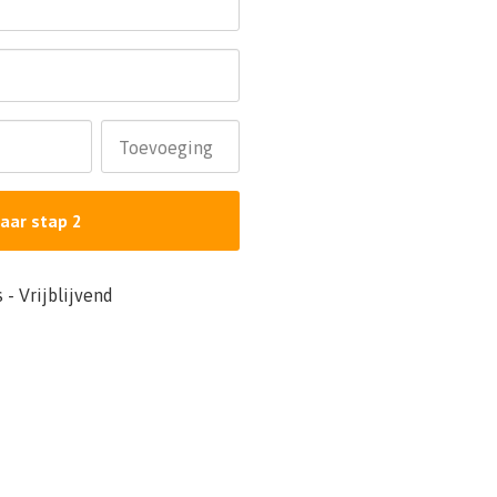
Toevoeging
aar stap 2
 - Vrijblijvend