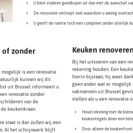
U bent stukken goedkoper uit dan met de aanschaf va
De renovatie verloopt snel waardoor u weinig overlas
U geeft de ruimte toch een compleet ander uiterlijk d
Keuken renoveren
 of zonder
Bij het uitvoeren van een r
rekening houden. Een keuken
 mogelijk is een renovatie
hierin bijstaan, hij weet dan
atuurlijk kunnen wij dit
geen ander wat er mogelijk 
ist uit Brussel informeert u
vakmannen uit Brussel gevra
 een renovatie zonder
stellen als u een renovatie 
schilderen van de
n de keukenkraan.
Houd rekening met de kleine
keukentegels doen een heleb
e staat is dan zullen wij een
Door alleen de keukenfront
 Al het schrijnwerk blijft