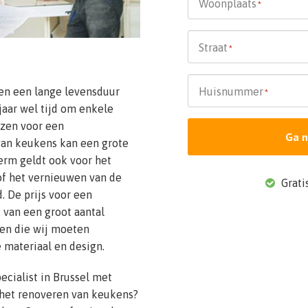
Woonplaats
*
Straat
*
n een lange levensduur
Huisnummer
*
jaar wel tijd om enkele
ezen voor een
Ga n
van keukens kan een grote
erm geldt ook voor het
of het vernieuwen van de
Gratis
 De prijs voor een
 van een groot aantal
len die wij moeten
 materiaal en design.
cialist in Brussel met
 het renoveren van keukens?