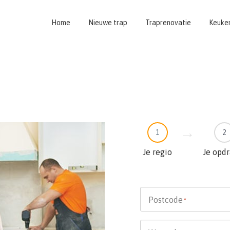
Home
Nieuwe trap
Traprenovatie
Keuke
1
2
Je regio
Je opd
Postcode
*