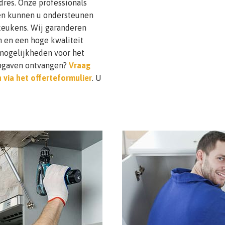
adres. Onze professionals
 en kunnen u ondersteunen
keukens. Wij garanderen
n en een hoge kwaliteit
mogelijkheden voor het
sopgaven ontvangen?
Vraag
n via het offerteformulier
. U