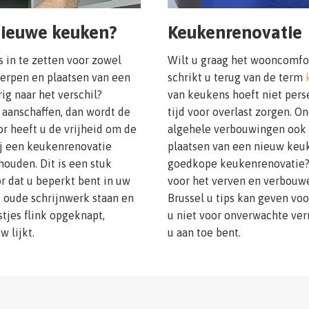
nieuwe keuken?
Keukenrenovatie
s in te zetten voor zowel
Wilt u graag het wooncomfo
erpen en plaatsen van een
schrikt u terug van de term
g naar het verschil?
van keukens hoeft niet perse
aanschaffen, dan wordt de
tijd voor overlast zorgen. O
or heeft u de vrijheid om de
algehele verbouwingen ook 
ij een keukenrenovatie
plaatsen van een nieuw keuk
ouden. Dit is een stuk
goedkope keukenrenovatie? 
or dat u beperkt bent in uw
voor het verven en verbouwe
t oude schrijnwerk staan en
Brussel u tips kan geven vo
tjes flink opgeknapt,
u niet voor onverwachte ver
 lijkt.
u aan toe bent.