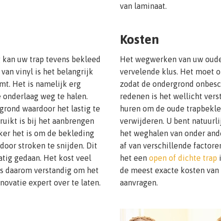
van laminaat.
Kosten
 kan uw trap tevens bekleed
Het wegwerken van uw oude 
 van vinyl is het belangrijk
vervelende klus. Het moet o
t. Het is namelijk erg
zodat de ondergrond onbesc
e onderlaag weg te halen.
redenen is het wellicht vers
rgrond waardoor het lastig te
huren om de oude trapbekled
ruikt is bij het aanbrengen
verwijderen. U bent natuurl
ker het is om de bekleding
het weghalen van onder and
 door stroken te snijden. Dit
af van verschillende factoren
tig gedaan. Het kost veel
het een
open of dichte trap
i
 is daarom verstandig om het
de meest exacte kosten van 
novatie expert over te laten.
aanvragen.