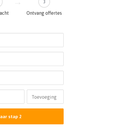
3
racht
Ontvang offertes
Toevoeging
aar stap 2