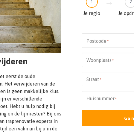
1
2
Je regio
Je opd
Postcode
*
ijderen
Woonplaats
*
et eerst de oude
Straat
*
n. Het verwijderen van de
en is geen makkelijke klus.
Huisnummer
jn er verschillende
*
oet. Hebt u hulp nodig bij
g en de lijmresten? Bij ons
Ga n
an traprenovatie experts in
ltijd een vakman bij u in de