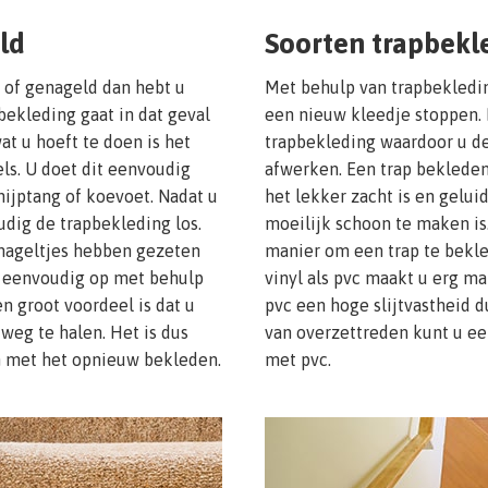
ld
Soorten trapbekl
t of genageld dan hebt u
Met behulp van trapbekledin
ekleding gaat in dat geval
een nieuw kleedje stoppen. E
at u hoeft te doen is het
trapbekleding waardoor u d
els. U doet dit eenvoudig
afwerken. Een trap bekleden
ijptang of koevoet. Nadat u
het lekker zacht is en gelui
dig de trapbekleding los.
moeilijk schoon te maken is
 nageltjes hebben gezeten
manier om een trap te bekle
 u eenvoudig op met behulp
vinyl als pvc maakt u erg m
n groot voordeel is dat u
pvc een hoge slijtvastheid 
weg te halen. Het is dus
van overzettreden kunt u ee
n met het opnieuw bekleden.
met pvc.