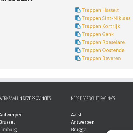
Trappen Hasselt
Trappen Sint-Niklaas
Trappen Kortrijk
Trappen Genk
Trappen Roeselare
Trappen Oostende
Trappen Beveren
WERKZAAM IN DEZE PROVINCIES
MEEST BEZOCHTE PAGINA’S
Antwerpen
Aalst
Brussel
Antwerpen
Limburg
Brugge