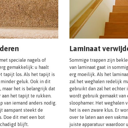
jderen
Laminaat verwijd
 met speciale nagels of
Sommige trappen zijn bekl
erg gemakkelijk: u haalt
van laminaat gaat in sommi
apijt los. Als het tapijt is
erg moeilijk. Als het lamina
minder geluk. Ook in dit
zal het weghalen redelijk ma
, maar het is belangrijk dat
gebruikt dan zal het echter 
 aan het tapijt te rukken.
wordt gebruik gemaakt van
ulp van iemand anders nodig.
sloophamer. Het weghalen v
jt aanspant steekt de
het is een zware klus. Er w
s. Doe dit met een bot
over te laten aan een vakma
hadigd blijft.
juiste apparatuur waardoor u