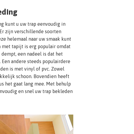
eding
g kunt u uw trap eenvoudig in
r zijn verschillende soorten
eze helemaal naar uw smaak kunt
 met tapijt is erg populair omdat
d dempt, een nadeel is dat het
. Een andere steeds populairdere
den is met vinyl of pvc. Zowel
akkelijk schoon. Bovendien heeft
dus het gaat lang mee. Met behulp
nvoudig en snel uw trap bekleden