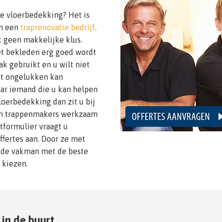
we vloerbedekking? Het is
an een
traprenovatie bedrijf
.
 geen makkelijke klus.
het bekleden erg goed wordt
k gebruikt en u wilt niet
wat ongelukken kan
aar iemand die u kan helpen
oerbedekking dan zit u bij
van trappenmakers werkzaam
tformulier vraagt u
ffertes aan. Door ze met
jd de vakman met de beste
 kiezen.
 in de buurt