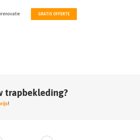
nrenovatie
GRATIS OFFERTE
w trapbekleding?
rijs
!