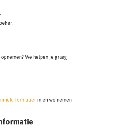
n
oeker.
ons opnemen? We helpen je graag
anmeld formulier
in en we nemen
informatie