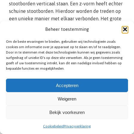
stootborden verticaal staan. Een z-vorm heeft echter
schuine stootborden. Hierdoor worden de treden op
een unieke manier met elkaar verbonden. Het grote
voordeel van Z-trappen is het efficiënte
Beheer toestemming
ruimtegebruik.
Om de beste ervaringen te bieden, gebruiken wij technologieën zoals
cookies om informatie over je apparaat op te slaan en/of te raadplegen.
Door in te stemmen met deze technologieën kunnen wij gegevens zoals
surfgedrag of unieke ID's op deze site verwerken. Als je geen toestemming
geeft of uw toestemming intrekt, kan dit een nadelige invloed hebben op
bepaalde functies en mogelijkheden.
Accepteren
Zoldertrap plaatsen
Weigeren
Hebt u een zolder bij uw woning in Opwijk, en kunt u
Bekijk voorkeuren
hiervoor geen vaste trap installeren? Dan is het zaak
om te kijken naar diverse zoldertrappen. Een
Cookiebeleid
Privacyverklaring
zoldertrap kan over het algemeen in meerdere delen