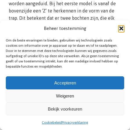
worden aangeduid. Bij het eerste model is vanaf de
bovenzijde een ‘Z’ te herkennen in de vorm van de
trap. Dit betekent dat er twee bochten zijn, die elk
een kant op gaan. Bij de tweede variant zitten de
Beheer toestemming
traptreden in een Z met elkaar verbonden, doordat de
normaal verticale stootborden bij dit model in een
Om de beste ervaringen te bieden, gebruiken wij technologieën zoals
cookies om informatie over je apparaat op te slaan en/of te raadplegen.
hoek zijn geplaatst. Het voordeel hiervan is dat u zo
Door in te stemmen met deze technologieën kunnen wij gegevens zoals
een veiligere looplijn creëert. In de eerste variant
surfgedrag of unieke ID's op deze site verwerken. Als je geen toestemming
zorgt u voor een zo efficiënt mogelijk ruimte
geeft of uw toestemming intrekt, kan dit een nadelige invloed hebben op
bepaalde functies en mogelijkheden.
gebruik. Wij helpen u graag.
Accepteren
Weigeren
Bekijk voorkeuren
Cookiebeleid
Privacyverklaring