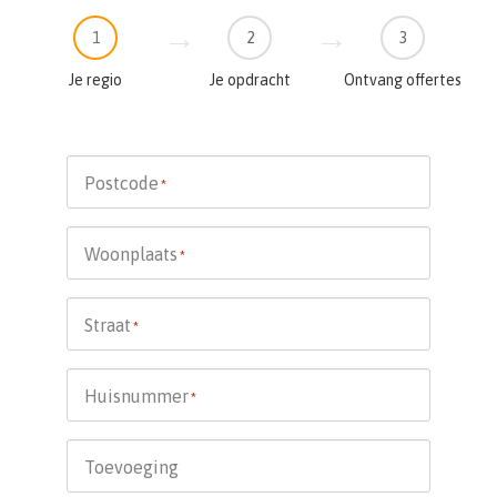
1
2
3
Je regio
Je opdracht
Ontvang offertes
Postcode
*
Woonplaats
*
Straat
*
Huisnummer
*
Toevoeging