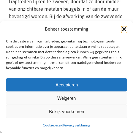
traptreden lijken te zweven, doordat ze door middel
van onzichtbare metalen beugels in of aan de muur
bevestigd worden. Bij de afwerking van de zwevende
treden is er keuze uit diverse materialen zoals hout,
Beheer toestemming
beton of natuursteen. Om een minimalistische
uitstraling te creëren, kiest men er vaak bewust om
Om de beste ervaringen te bieden, gebruiken wij technologieën zoals
geen trapleuning te monteren. Wilt u toch graag een
cookies om informatie over je apparaat op te slaan en/of te raadplegen.
Door in te stemmen met deze technologieën kunnen wij gegevens zoals
leuning voor de veiligheid? Dan is het alleen
surfgedrag of unieke ID's op deze site verwerken. Als je geen toestemming
mogelijk aan de muurkant. Daardoor is de zwevende
geeft of uw toestemming intrekt, kan dit een nadelige invloed hebben op
constructie minder geschikt voor huishoudens met
bepaalde functies en mogelijkheden.
kleine kinderen, of ouderen die slecht ter been zijn.
De prijs ligt hoger dan standaard modellen. Reken op
Accepteren
een minimale prijs vanaf €5.200,-.
Weigeren
Bekijk voorkeuren
Cookiebeleid
Privacyverklaring