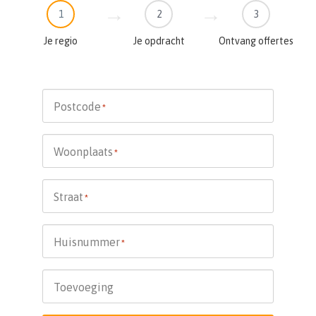
1
2
3
Je regio
Je opdracht
Ontvang offertes
Postcode
*
Woonplaats
*
Straat
*
Huisnummer
*
Toevoeging