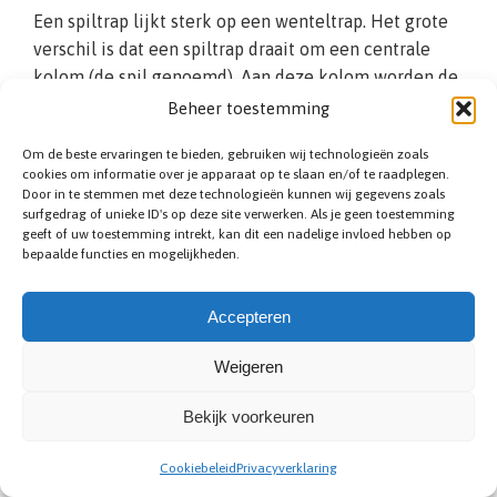
Een spiltrap lijkt sterk op een wenteltrap. Het grote
verschil is dat een spiltrap draait om een centrale
kolom (de spil genoemd). Aan deze kolom worden de
traptreden bevestigd. De spiltrap heeft daardoor
Beheer toestemming
treden die aan de binnenzijde smaller zijn dan aan de
Om de beste ervaringen te bieden, gebruiken wij technologieën zoals
buitenzijde. Vanwege de unieke vormgeving is de
cookies om informatie over je apparaat op te slaan en/of te raadplegen.
spiltrap eenvoudig te combineren met andere
Door in te stemmen met deze technologieën kunnen wij gegevens zoals
trapvormen. Om te voorkomen dat de treden te smal
surfgedrag of unieke ID's op deze site verwerken. Als je geen toestemming
geeft of uw toestemming intrekt, kan dit een nadelige invloed hebben op
worden, is het noodzakelijk dat deze aan de
bepaalde functies en mogelijkheden.
buitenzijde minimaal 80 centimeter zijn. Een
trapspecialist uit Aartselaar kan u hierover verdere
Accepteren
informatie geven. Wij ontwerpen desgewenst een
(houten of metalen) spiltrap die binnen uw wensen
Weigeren
past.
Bekijk voorkeuren
Cookiebeleid
Privacyverklaring