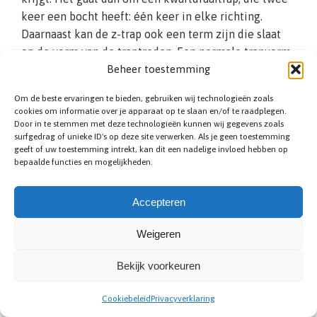
keer een bocht heeft: één keer in elke richting.
Daarnaast kan de z-trap ook een term zijn die slaat
op de vorm van de traptreden. Een normale trapvorm
Beheer toestemming
heeft traptreden die horizontaal zijn, terwijl de
stootborden verticaal staan. Een z-vorm heeft echter
Om de beste ervaringen te bieden, gebruiken wij technologieën zoals
schuine stootborden. Hierdoor worden de treden op
cookies om informatie over je apparaat op te slaan en/of te raadplegen.
een unieke manier met elkaar verbonden. Het grote
Door in te stemmen met deze technologieën kunnen wij gegevens zoals
surfgedrag of unieke ID's op deze site verwerken. Als je geen toestemming
voordeel van Z-trappen is het efficiënte
geeft of uw toestemming intrekt, kan dit een nadelige invloed hebben op
ruimtegebruik.
bepaalde functies en mogelijkheden.
Accepteren
Weigeren
Bekijk voorkeuren
Cookiebeleid
Privacyverklaring
Zoldertrap plaatsen