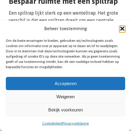
Bespaar ruimte met een spiltrap
Een spiltrap lijkt sterk op een wenteltrap. Het grote
verschil is dat een spiltrap draait om een centrale
kolom (de spil genoemd). Aan deze kolom worden de
Beheer toestemming
traptreden bevestigd. De spiltrap heeft daardoor
Om de beste ervaringen te bieden, gebruiken wij technologieën zoals
treden die aan de binnenzijde smaller zijn dan aan de
cookies om informatie over je apparaat op te slaan en/of te raadplegen.
buitenzijde. Vanwege de unieke vormgeving is de
Door in te stemmen met deze technologieën kunnen wij gegevens zoals
spiltrap eenvoudig te combineren met andere
surfgedrag of unieke ID's op deze site verwerken. Als je geen toestemming
geeft of uw toestemming intrekt, kan dit een nadelige invloed hebben op
trapvormen. Om te voorkomen dat de treden te smal
bepaalde functies en mogelijkheden.
worden, is het noodzakelijk dat deze aan de
buitenzijde minimaal 80 centimeter zijn. Een
Accepteren
trapspecialist uit Waarschoot kan u hierover verdere
informatie geven. Wij ontwerpen desgewenst een
Weigeren
(houten of metalen) spiltrap die binnen uw wensen
past.
Bekijk voorkeuren
Cookiebeleid
Privacyverklaring