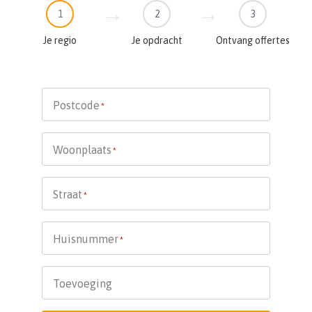
1
2
3
Je regio
Je opdracht
Ontvang offertes
Postcode
*
Woonplaats
*
Straat
*
Huisnummer
*
Toevoeging