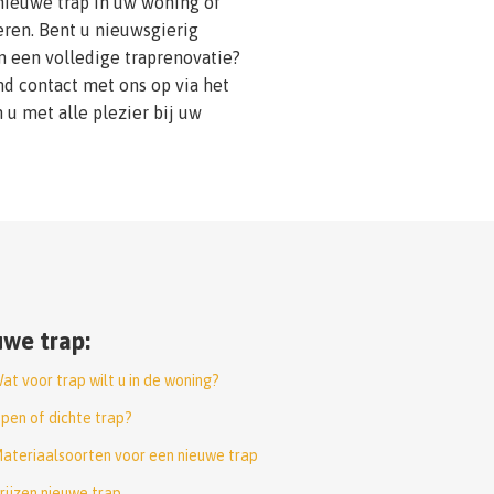
ieuwe trap in uw woning of
leren. Bent u nieuwsgierig
 een volledige traprenovatie?
nd contact met ons op via het
 u met alle plezier bij uw
we trap:
at voor trap wilt u in de woning?
pen of dichte trap?
ateriaalsoorten voor een nieuwe trap
rijzen nieuwe trap