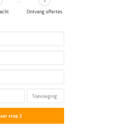
3
racht
Ontvang offertes
Toevoeging
aar stap 2