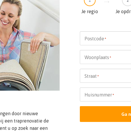
1
2
Je regio
Je opd
Postcode
*
Woonplaats
*
Straat
*
Huisnummer
*
vangen door nieuwe
Ga n
ij een traprenovatie de
ent u op zoek naar een