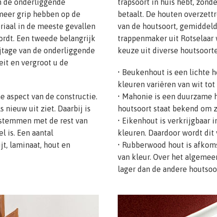
an de onderliggende
trapsoort in huis hebt, zond
meer grip hebben op de
betaalt. De houten overzett
riaal in de meeste gevallen
van de houtsoort, gemiddeld
wordt. Een tweede belangrijk
trappenmaker uit Rotselaar 
ijtage van de onderliggende
keuze uit diverse houtsoort
eit en vergroot u de
• Beukenhout is een lichte h
kleuren variëren van wit tot 
he aspect van de constructie.
• Mahonie is een duurzame h
s nieuw uit ziet. Daarbij is
houtsoort staat bekend om z
 stemmen met de rest van
• Eikenhout is verkrijgbaar 
l is. Een aantal
kleuren. Daardoor wordt dit 
jt, laminaat, hout en
• Rubberwood hout is afkoms
van kleur. Over het algemeen
lager dan de andere houtsoo