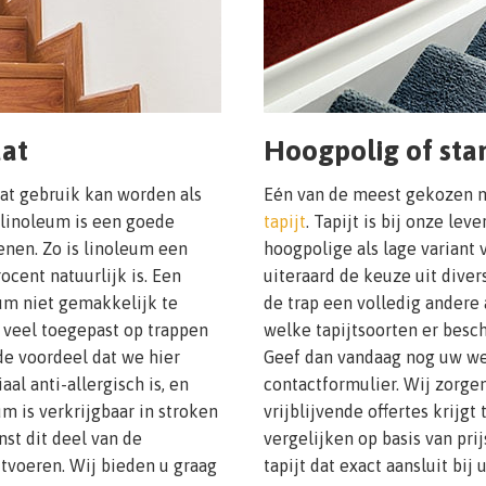
aat
Hoogpolig of stan
at gebruik kan worden als
Eén van de meest gekozen m
 linoleum is een goede
tapijt
. Tapijt is bij onze lev
nen. Zo is linoleum een
hoogpolige als lage variant 
ocent natuurlijk is. Een
uiteraard de keuze uit dive
eum niet gemakkelijk te
de trap een volledig andere
 veel toegepast op trappen
welke tapijtsoorten er besc
de voordeel dat we hier
Geef dan vandaag nog uw we
al anti-allergisch is, en
contactformulier. Wij zorgen
um is verkrijgbaar in stroken
vrijblijvende offertes krijgt
nst dit deel van de
vergelijken op basis van pri
tvoeren. Wij bieden u graag
tapijt dat exact aansluit bij