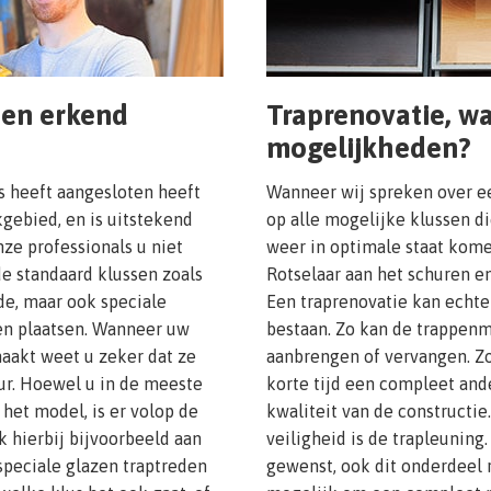
een erkend
Traprenovatie, wa
mogelijkheden?
s heeft aangesloten heeft
Wanneer wij spreken over 
gebied, en is uitstekend
op alle mogelijke klussen d
ze professionals u niet
weer in optimale staat kome
de standaard klussen zoals
Rotselaar aan het schuren en
de, maar ook speciale
Een traprenovatie kan echt
en plaatsen. Wanneer uw
bestaan. Zo kan de trappenm
maakt weet u zeker dat ze
aanbrengen of vervangen. Zo
ur. Hoewel u in de meeste
korte tijd een compleet and
 het model, is er volop de
kwaliteit van de constructie
k hierbij bijvoorbeeld aan
veiligheid is de trapleuning
speciale glazen traptreden
gewenst, ook dit onderdeel r