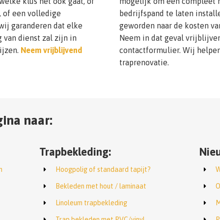
elke klus het ook gaat, of
mogelijk om een compleet n
, of een volledige
bedrijfspand te laten instal
wij garanderen dat elke
geworden naar de kosten van
van dienst zal zijn in
Neem in dat geval vrijblijve
ijzen.
Neem vrijblijvend
contactformulier. Wij helpen
traprenovatie.
ina naar:
Trapbekleding:
Nieu
n
Hoogpolig of standaard tapijt?
W
Bekleden met hout / laminaat
O
Linoleum trapbekleding
M
Trap bekleden met PVC/vinyl
P