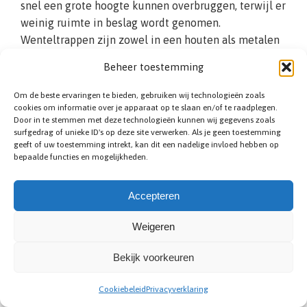
snel een grote hoogte kunnen overbruggen, terwijl er
weinig ruimte in beslag wordt genomen.
Wenteltrappen zijn zowel in een houten als metalen
variant verkrijgbaar. Daarnaast is het in overleg
Beheer toestemming
mogelijk om natuursteen of beton als basisproduct te
kiezen. Bij de wenteltrappen die wij aanbieden zit
Om de beste ervaringen te bieden, gebruiken wij technologieën zoals
over het algemeen aan beide zijden een trapleuning,
cookies om informatie over je apparaat op te slaan en/of te raadplegen.
Door in te stemmen met deze technologieën kunnen wij gegevens zoals
zodat u altijd veilig ondersteund naar boven en
surfgedrag of unieke ID's op deze site verwerken. Als je geen toestemming
beneden kunt.
geeft of uw toestemming intrekt, kan dit een nadelige invloed hebben op
bepaalde functies en mogelijkheden.
Accepteren
Weigeren
Bekijk voorkeuren
Bespaar ruimte met een spiltrap
Cookiebeleid
Privacyverklaring