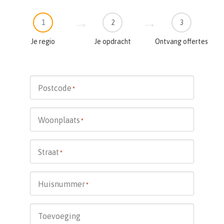
1
2
3
Je regio
Je opdracht
Ontvang offertes
Postcode
*
Woonplaats
*
Straat
*
Huisnummer
*
Toevoeging