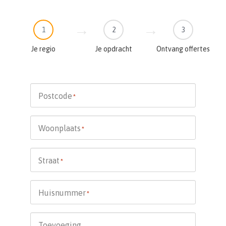
1
2
3
Je regio
Je opdracht
Ontvang offertes
Postcode
*
Woonplaats
*
Straat
*
Huisnummer
*
Toevoeging