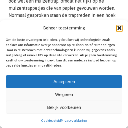
ook wel een muizentrap, omdat het lijkt op de
muizentrappetjes die van papier gevouwen worden.
Normaal gesproken staan de traptreden in een hoek
van 90 graden. Bij een Z-trap staan de stootborden
Beheer toestemming
schuin. Vanaf de zijkant gezien ziet dit eruit als een
‘Z’. Het voordeel van Z-traptreden is dat de treden
Om de beste ervaringen te bieden, gebruiken wij technologieën zoals
niet over elkaar heen hangen. Bij een normale trap
cookies om informatie over je apparaat op te slaan en/of te raadplegen.
Door in te stemmen met deze technologieën kunnen wij gegevens zoals
kan het gebeuren dat uw voet hier achter blijft
surfgedrag of unieke ID's op deze site verwerken. Als je geen toestemming
haken, maar bij een Z-model is dit risico niet
geeft of uw toestemming intrekt, kan dit een nadelige invloed hebben op
aanwezig. Daarom is het vooral geschikt voor
bepaalde functies en mogelijkheden.
ouderen en kinderen.
Accepteren
Weigeren
Bekijk voorkeuren
Cookiebeleid
Privacyverklaring