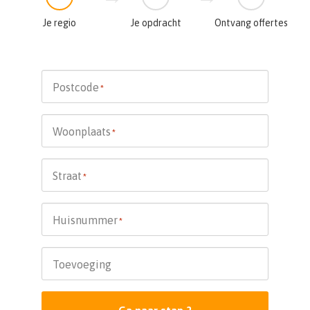
Je regio
Je opdracht
Ontvang offertes
Postcode
*
Woonplaats
*
Straat
*
Huisnummer
*
Toevoeging
Ga naar stap 2