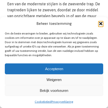
Een van de modernste stijlen is de zwevende trap. De
traptreden lijken te zweven, doordat ze door middel
van onzichtbare metalen beugels in of aan de muur
bevestigd worden. Bij de afwerking van de zwevende
Beheer toestemming
treden is er keuze uit diverse materialen zoals hout,
Om de beste ervaringen te bieden, gebruiken wij technologieën zoals
beton of natuursteen. Om een minimalistische
cookies om informatie over je apparaat op te slaan en/of te raadplegen.
uitstraling te creëren, kiest men er vaak bewust om
Door in te stemmen met deze technologieën kunnen wij gegevens zoals
geen trapleuning te monteren. Wilt u toch graag een
surfgedrag of unieke ID's op deze site verwerken. Als je geen toestemming
geeft of uw toestemming intrekt, kan dit een nadelige invloed hebben op
leuning voor de veiligheid? Dan is het alleen
bepaalde functies en mogelijkheden.
mogelijk aan de muurkant. Daardoor is de zwevende
constructie minder geschikt voor huishoudens met
Accepteren
kleine kinderen, of ouderen die slecht ter been zijn.
De prijs ligt hoger dan standaard modellen. Reken op
Weigeren
een minimale prijs vanaf €5.200,-.
Bekijk voorkeuren
Cookiebeleid
Privacyverklaring