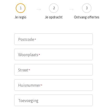
1
2
3
Je regio
Je opdracht
Ontvang offertes
Postcode
*
Woonplaats
*
Straat
*
Huisnummer
*
Toevoeging