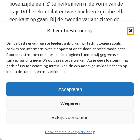
bovenzijde een ‘Z’ te herkennen in de vorm van de
trap. Dit betekent dat er twee bochten zijn, die elk
een kant op gaan. Bij de tweede variant zitten de
traptreden in een Z met elkaar verbonden, doordat de
Beheer toestemming
normaal verticale stootborden bij dit model in een
hoek zijn geplaatst. Het voordeel hiervan is dat u zo
Om de beste ervaringen te bieden, gebruiken wij technologieën zoals
cookies om informatie over je apparaat op te slaan en/of te raadplegen.
een veiligere looplijn creëert. In de eerste variant
Door in te stemmen met deze technologieën kunnen wij gegevens zoals
zorgt u voor een zo efficiënt mogelijk ruimte
surfgedrag of unieke ID's op deze site verwerken. Als je geen toestemming
gebruik. Wij helpen u graag.
geeft of uw toestemming intrekt, kan dit een nadelige invloed hebben op
bepaalde functies en mogelijkheden.
Accepteren
Weigeren
Bekijk voorkeuren
Zoldertrap plaatsen
Cookiebeleid
Privacyverklaring