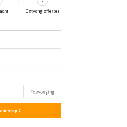
3
racht
Ontvang offertes
Toevoeging
aar stap 2