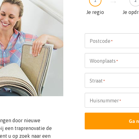
1
2
Je regio
Je opd
Postcode
*
Woonplaats
*
Straat
*
Huisnummer
*
vangen door nieuwe
Ga n
ij een traprenovatie de
ent u op zoek naar een