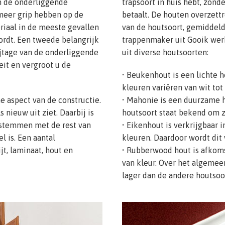
an de onderliggende
trapsoort in huis hebt, zond
meer grip hebben op de
betaalt. De houten overzett
riaal in de meeste gevallen
van de houtsoort, gemiddeld
wordt. Een tweede belangrijk
trappenmaker uit Gooik wer
ijtage van de onderliggende
uit diverse houtsoorten:
eit en vergroot u de
• Beukenhout is een lichte h
kleuren variëren van wit tot 
he aspect van de constructie.
• Mahonie is een duurzame h
s nieuw uit ziet. Daarbij is
houtsoort staat bekend om z
 stemmen met de rest van
• Eikenhout is verkrijgbaar 
l is. Een aantal
kleuren. Daardoor wordt dit 
jt, laminaat, hout en
• Rubberwood hout is afkoms
van kleur. Over het algemeen
lager dan de andere houtsoo