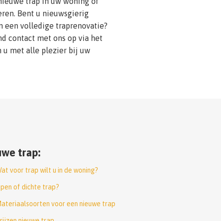
ieuwe trap in uw woning of
leren. Bent u nieuwsgierig
 een volledige traprenovatie?
nd contact met ons op via het
 u met alle plezier bij uw
we trap:
at voor trap wilt u in de woning?
pen of dichte trap?
ateriaalsoorten voor een nieuwe trap
rijzen nieuwe trap