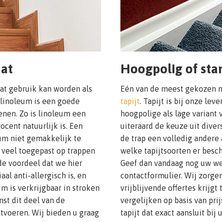
aat
Hoogpolig of stan
at gebruik kan worden als
Eén van de meest gekozen m
 linoleum is een goede
tapijt
. Tapijt is bij onze lev
nen. Zo is linoleum een
hoogpolige als lage variant 
ocent natuurlijk is. Een
uiteraard de keuze uit dive
eum niet gemakkelijk te
de trap een volledig andere
 veel toegepast op trappen
welke tapijtsoorten er besc
de voordeel dat we hier
Geef dan vandaag nog uw we
al anti-allergisch is, en
contactformulier. Wij zorgen
um is verkrijgbaar in stroken
vrijblijvende offertes krijgt
nst dit deel van de
vergelijken op basis van pri
tvoeren. Wij bieden u graag
tapijt dat exact aansluit bij