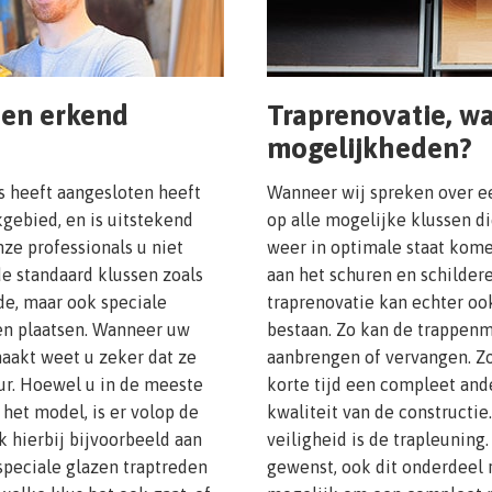
een erkend
Traprenovatie, wa
mogelijkheden?
s heeft aangesloten heeft
Wanneer wij spreken over 
gebied, en is uitstekend
op alle mogelijke klussen d
ze professionals u niet
weer in optimale staat kome
de standaard klussen zoals
aan het schuren en schilder
de, maar ook speciale
traprenovatie kan echter o
en plaatsen. Wanneer uw
bestaan. Zo kan de trappenm
maakt weet u zeker dat ze
aanbrengen of vervangen. Zo
ur. Hoewel u in de meeste
korte tijd een compleet and
 het model, is er volop de
kwaliteit van de constructie
k hierbij bijvoorbeeld aan
veiligheid is de trapleuning
speciale glazen traptreden
gewenst, ook dit onderdeel r