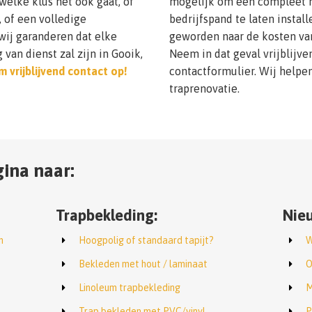
elke klus het ook gaat, of
mogelijk om een compleet n
, of een volledige
bedrijfspand te laten instal
wij garanderen dat elke
geworden naar de kosten van
van dienst zal zijn in Gooik,
Neem in dat geval vrijblijve
 vrijblijvend contact op!
contactformulier. Wij helpen
traprenovatie.
ina naar:
Trapbekleding:
Nieu
n
Hoogpolig of standaard tapijt?
W
Bekleden met hout / laminaat
O
Linoleum trapbekleding
M
Trap bekleden met PVC/vinyl
P