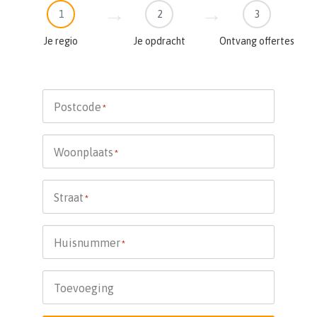
1
2
3
Je regio
Je opdracht
Ontvang offertes
Postcode
*
Woonplaats
*
Straat
*
Huisnummer
*
Toevoeging