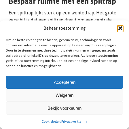
Bespaar ruimte met een spiltrap
Een spiltrap lijkt sterk op een wenteltrap. Het grote
verschil is dat een spiltrap draait om een centrale
kolom (de spil genoemd). Aan deze kolom worden de
Beheer toestemming
traptreden bevestigd. De spiltrap heeft daardoor
Om de beste ervaringen te bieden, gebruiken wij technologieën zoals
treden die aan de binnenzijde smaller zijn dan aan de
cookies om informatie over je apparaat op te slaan en/of te raadplegen.
buitenzijde. Vanwege de unieke vormgeving is de
Door in te stemmen met deze technologieën kunnen wij gegevens zoals
spiltrap eenvoudig te combineren met andere
surfgedrag of unieke ID's op deze site verwerken. Als je geen toestemming
geeft of uw toestemming intrekt, kan dit een nadelige invloed hebben op
trapvormen. Om te voorkomen dat de treden te smal
bepaalde functies en mogelijkheden.
worden, is het noodzakelijk dat deze aan de
buitenzijde minimaal 80 centimeter zijn. Een
Accepteren
trapspecialist uit Erpe-Mere kan u hierover verdere
informatie geven. Wij ontwerpen desgewenst een
Weigeren
(houten of metalen) spiltrap die binnen uw wensen
past.
Bekijk voorkeuren
Cookiebeleid
Privacyverklaring