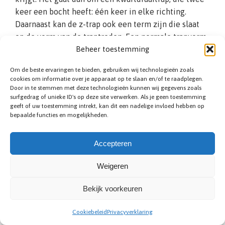
keer een bocht heeft: één keer in elke richting.
Daarnaast kan de z-trap ook een term zijn die slaat
op de vorm van de traptreden. Een normale trapvorm
Beheer toestemming
heeft traptreden die horizontaal zijn, terwijl de
stootborden verticaal staan. Een z-vorm heeft echter
Om de beste ervaringen te bieden, gebruiken wij technologieën zoals
schuine stootborden. Hierdoor worden de treden op
cookies om informatie over je apparaat op te slaan en/of te raadplegen.
een unieke manier met elkaar verbonden. Het grote
Door in te stemmen met deze technologieën kunnen wij gegevens zoals
surfgedrag of unieke ID's op deze site verwerken. Als je geen toestemming
voordeel van Z-trappen is het efficiënte
geeft of uw toestemming intrekt, kan dit een nadelige invloed hebben op
ruimtegebruik.
bepaalde functies en mogelijkheden.
Accepteren
Weigeren
Bekijk voorkeuren
Cookiebeleid
Privacyverklaring
Zoldertrap plaatsen