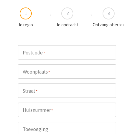
1
2
3
Je regio
Je opdracht
Ontvang offertes
Postcode
*
Woonplaats
*
Straat
*
Huisnummer
*
Toevoeging