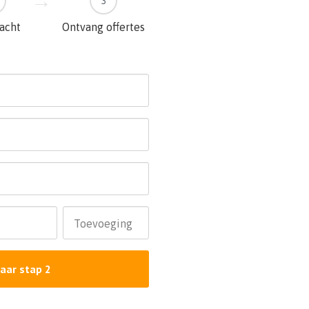
3
racht
Ontvang offertes
Toevoeging
aar stap 2