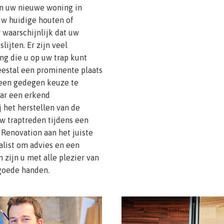
 in uw nieuwe woning in
uw huidige houten of
 waarschijnlijk dat uw
lijten. Er zijn veel
ng die u op uw trap kunt
eestal een prominente plaats
k een gedegen keuze te
aar een erkend
 het herstellen van de
w traptreden tijdens een
 Renovation aan het juiste
alist om advies en een
 zijn u met alle plezier van
 goede handen.