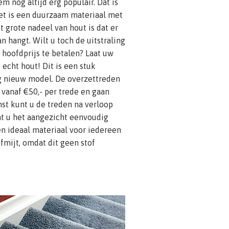
m nog altijd erg populair. Dat is
het is een duurzaam materiaal met
t grote nadeel van hout is dat er
an hangt. Wilt u toch de uitstraling
 hoofdprijs te betalen? Laat uw
echt hout! Dit is een stuk
g nieuw model. De overzettreden
r vanaf €50,- per trede en gaan
st kunt u de treden na verloop
dat u het aangezicht eenvoudig
een ideaal materiaal voor iedereen
ofmijt, omdat dit geen stof