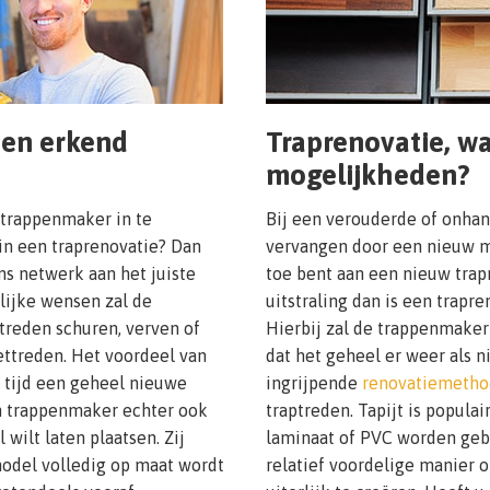
een erkend
Traprenovatie, wa
mogelijkheden?
 trappenmaker in te
Bij een verouderde of onhan
in een traprenovatie? Dan
vervangen door een nieuw m
ns netwerk aan het juiste
toe bent aan een nieuw tra
lijke wensen zal de
uitstraling dan is een trap
reden schuren, verven of
Hierbij zal de trappenmake
ttreden. Het voordeel van
dat het geheel er weer als n
e tijd een geheel nieuwe
ingrijpende
renovatiemetho
en trappenmaker echter ook
traptreden. Tapijt is populai
wilt laten plaatsen. Zij
laminaat of PVC worden gebru
model volledig op maat wordt
relatief voordelige manier