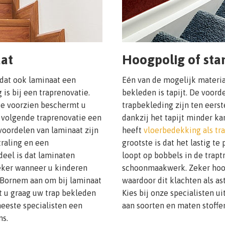
aat
Hoogpolig of stan
 dat ook laminaat een
Eén van de mogelijk materi
is bij een traprenovatie.
bekleden is tapijt. De voor
e voorzien beschermt u
trapbekleding zijn ten eerst
n volgende traprenovatie een
dankzij het tapijt minder ka
voordelen van laminaat zijn
heeft
vloerbedekking als tr
traling en een
grootste is dat het lastig te
eel is dat laminaten
loopt op bobbels in de trapt
Zeker wanneer u kinderen
schoonmaakwerk. Zeker hoogpo
t Bornem aan om bij laminaat
waardoor dit klachten als as
lt u graag uw trap bekleden
Kies bij onze specialisten u
eeste specialisten een
aan soorten en maten stoffe
ns.