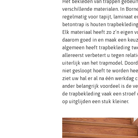
Het bekleden van trappen gebeur
verschillende materialen. In Bor
regelmatig voor tapijt, laminaat 
betontrap is houten trapbekledin
Elk materiaal heeft zo z’n eigen v
daarom goed in en maak een keuze 
algemeen heeft trapbekleding twe
allereerst verbetert u tegen relat
uiterlijk van het trapmodel. Doo
niet gesloopt hoeft te worden hee
ziet uw hal er al na één werkdag 
ander belangrijk voordeel is de v
de trapbekleding vaak een stroef 
op uitglijden een stuk kleiner.