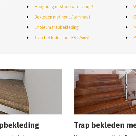
n
Hoogpolig of standaard tapijt?
W
Bekleden met hout / laminaat
O
Linoleum trapbekleding
M
Trap bekleden met PVC/vinyl
P
apbekleding
Trap bekleden me