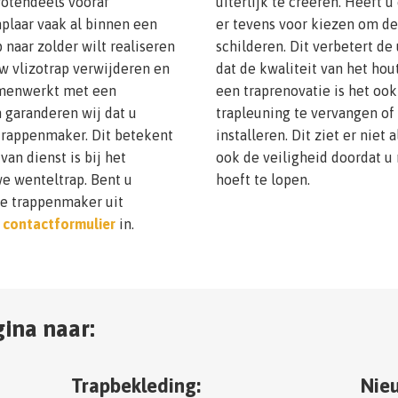
rotendeels vooraf
uiterlijk te creëren. Heeft 
plaar vaak al binnen een
er tevens voor kiezen om de
 naar zolder wilt realiseren
schilderen. Dit verbetert de 
w vlizotrap verwijderen en
dat de kwaliteit van het hout
amenwerkt met een
een traprenovatie is het oo
n garanderen wij dat u
trapleuning te vervangen of 
trappenmaker. Dit betekent
installeren. Dit ziet er niet
an dienst is bij het
ook de veiligheid doordat u
we wenteltrap. Bent u
hoeft te lopen.
de trappenmaker uit
s
contactformulier
in.
ina naar:
Trapbekleding:
Nieu