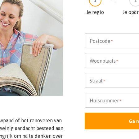
1
2
Je regio
Je opd
Postcode
*
Woonplaats
*
Straat
*
Huisnummer
*
wpand of het renoveren van
Ga n
weinig aandacht besteed aan
angrijk om na te denken over