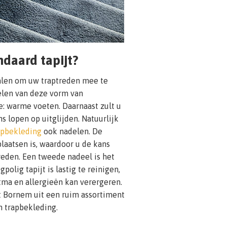
daard tapijt?
alen om uw traptreden mee te
delen van deze vorm van
e: warme voeten. Daarnaast zult u
ns lopen op uitglijden. Natuurlijk
apbekleding
ook nadelen. De
 plaatsen is, waardoor u de kans
reden. Een tweede nadeel is het
lig tapijt is lastig te reinigen,
tma en allergieën kan verergeren.
it Bornem uit een ruim assortiment
n trapbekleding.