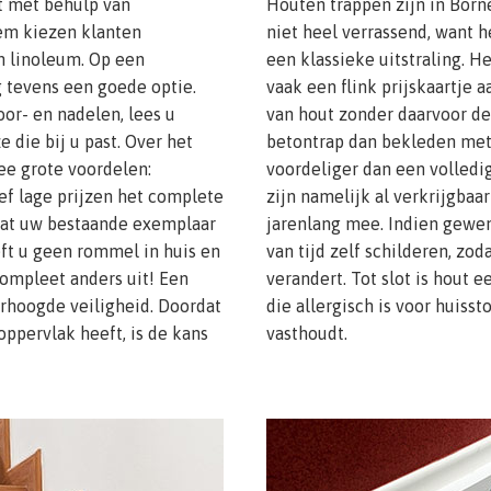
t met behulp van
Houten trappen zijn in Borne
nem kiezen klanten
niet heel verrassend, want 
en linoleum. Op een
een klassieke uitstraling. He
g tevens een goede optie.
vaak een flink prijskaartje a
oor- en nadelen, lees u
van hout zonder daarvoor de
die bij u past. Over het
betontrap dan bekleden met 
e grote voordelen:
voordeliger dan een volledi
ief lage prijzen het complete
zijn namelijk al verkrijgbaa
rdat uw bestaande exemplaar
jarenlang mee. Indien gewen
ft u geen rommel in huis en
van tijd zelf schilderen, zo
compleet anders uit! Een
verandert. Tot slot is hout 
erhoogde veiligheid. Doordat
die allergisch is voor huisst
oppervlak heeft, is de kans
vasthoudt.