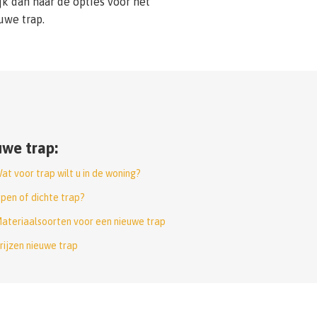
jk dan naar de opties voor het
uwe trap.
we trap:
at voor trap wilt u in de woning?
pen of dichte trap?
ateriaalsoorten voor een nieuwe trap
rijzen nieuwe trap