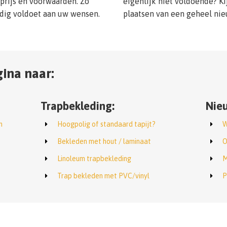
 prijs en voorwaarden. Zo
eigenlijk niet voldoende? Ki
edig voldoet aan uw wensen.
plaatsen van een geheel nie
ina naar:
Trapbekleding:
Nieu
n
Hoogpolig of standaard tapijt?
W
Bekleden met hout / laminaat
O
Linoleum trapbekleding
M
Trap bekleden met PVC/vinyl
P