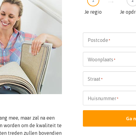
1
2
Je regio
Je opd
Postcode
*
Woonplaats
*
Straat
*
Huisnummer
*
lang mee, maar zal na een
Ga n
n worden om de kwaliteit te
ten treden zullen bovendien