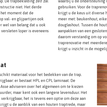
p. De trapbekleding zelf zal
waarbij u de ondersteuning
nstructie niet. Het derde
gebruiken. Voor de trapreno
p het moment dat de
krijgt u de keus uit diverse
op val- en glijpartijen ook
meer met: beukenhout, eike
der wel van belang dat u ook
douglashout. Tussen de houts
n versleten loper is eveneens
aanpakken van een gesloten 
daarom verstandig om op vo
traprenovatie met meerdere 
krijgt u inzicht in de moge
aat
schikt materiaal voor het bedekken van de trap.
rijgbaar: er bestaat HPL en CPL laminaat. De
 Asse adviseren over het algemeen om te kiezen
 duurder, maar kent ook een langere levensduur. Het
 verkrijgbaar, het is tevens een optie om deze aan
krijgt u de aanblik van een houten traptrede, maar