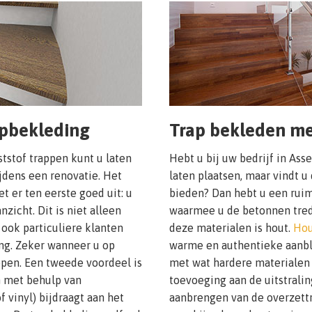
apbekleding
Trap bekleden me
tstof trappen kunt u laten
Hebt u bij uw bedrijf in Ass
jdens een renovatie. Het
laten plaatsen, maar vindt u 
t er ten eerste goed uit: u
bieden? Dan hebt u een ruim
zicht. Dit is niet alleen
waarmee u de betonnen tred
 ook particuliere klanten
deze materialen is hout.
Hou
ing. Zeker wanneer u op
warme en authentieke aanbli
pen. Een tweede voordeel is
met wat hardere materialen 
n met behulp van
toevoeging aan de uitstrali
f vinyl) bijdraagt aan het
aanbrengen van de overzettr