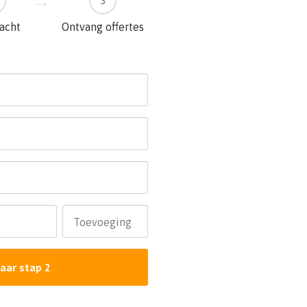
3
racht
Ontvang offertes
Toevoeging
aar stap 2