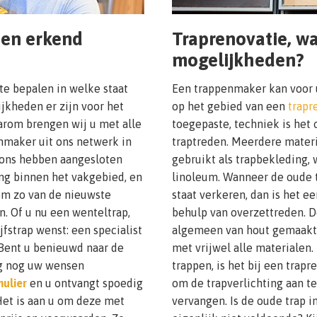
een erkend
Traprenovatie, wa
mogelijkheden?
 te bepalen in welke staat
Een trappenmaker kan voor u
jkheden er zijn voor het
op het gebied van een
trapr
arom brengen wij u met alle
toegepaste, techniek is het
nmaker uit ons netwerk in
traptreden. Meerdere mater
j ons hebben aangesloten
gebruikt als trapbekleding, w
ng binnen het vakgebied, en
linoleum. Wanneer de oude 
 om zo van de nieuwste
staat verkeren, dan is het e
n. Of u nu een wenteltrap,
behulp van overzettreden. 
fstrap wenst: een specialist
algemeen van hout gemaakt,
. Bent u benieuwd naar de
met vrijwel alle materialen.
ag nog uw wensen
trappen, is het bij een trap
ulier
en u ontvangt spoedig
om de trapverlichting aan te
 Het is aan u om deze met
vervangen. Is de oude trap in