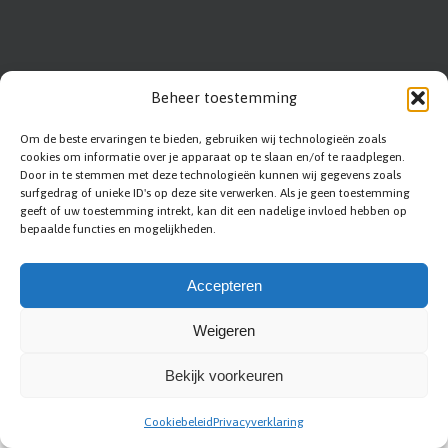
Beheer toestemming
Om de beste ervaringen te bieden, gebruiken wij technologieën zoals
cookies om informatie over je apparaat op te slaan en/of te raadplegen.
Door in te stemmen met deze technologieën kunnen wij gegevens zoals
surfgedrag of unieke ID's op deze site verwerken. Als je geen toestemming
geeft of uw toestemming intrekt, kan dit een nadelige invloed hebben op
bepaalde functies en mogelijkheden.
Accepteren
Abc-renovation
|
Sitemap
|
Privacy statement
|
Voorwaarden
|
Disclaimer
|
Contact
|
Bedrijf aanmelden
Weigeren
Bekijk voorkeuren
Cookiebeleid
Privacyverklaring