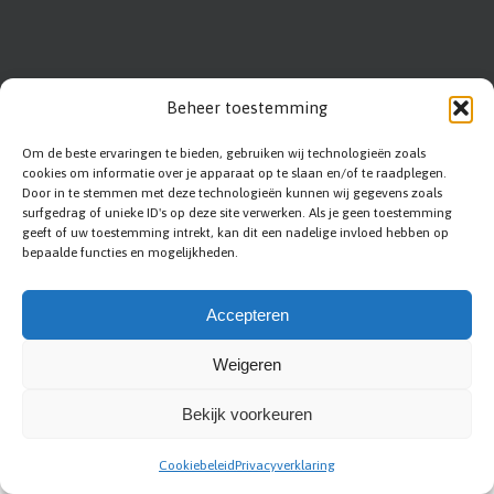
Beheer toestemming
Om de beste ervaringen te bieden, gebruiken wij technologieën zoals
cookies om informatie over je apparaat op te slaan en/of te raadplegen.
Door in te stemmen met deze technologieën kunnen wij gegevens zoals
surfgedrag of unieke ID's op deze site verwerken. Als je geen toestemming
geeft of uw toestemming intrekt, kan dit een nadelige invloed hebben op
bepaalde functies en mogelijkheden.
Accepteren
Abc-renovation
|
Sitemap
|
Privacy statement
|
Voorwaarden
|
Disclaimer
|
Contact
|
Bedrijf aanmelden
Weigeren
Bekijk voorkeuren
Cookiebeleid
Privacyverklaring