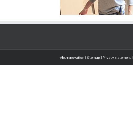
Abc-renovation
|
Sitemap
|
Privacy statement