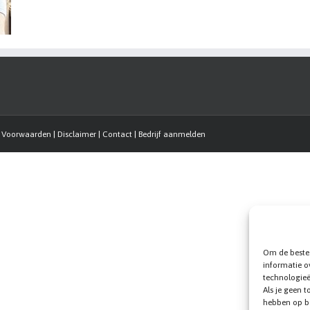
|
Voorwaarden
|
Disclaimer
|
Contact
|
Bedrijf aanmelden
Om de beste 
informatie o
technologieë
Als je geen 
hebben op b