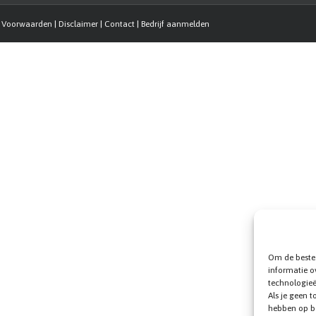
|
Voorwaarden
|
Disclaimer
|
Contact
|
Bedrijf aanmelden
Om de beste 
informatie o
technologieë
Als je geen 
hebben op b