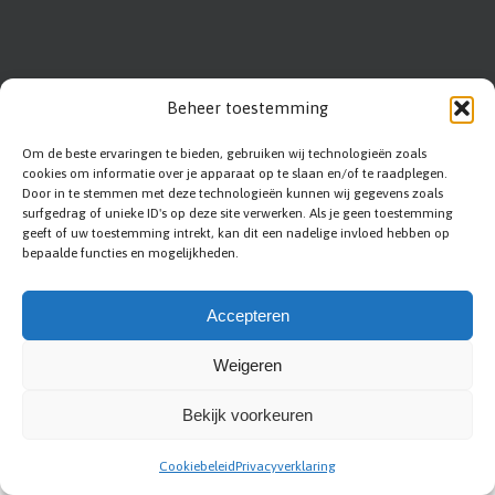
Beheer toestemming
Om de beste ervaringen te bieden, gebruiken wij technologieën zoals
cookies om informatie over je apparaat op te slaan en/of te raadplegen.
Door in te stemmen met deze technologieën kunnen wij gegevens zoals
surfgedrag of unieke ID's op deze site verwerken. Als je geen toestemming
geeft of uw toestemming intrekt, kan dit een nadelige invloed hebben op
bepaalde functies en mogelijkheden.
Abc-renovation
|
Sitemap
|
Privacy statement
|
Voorwaarden
|
Disclaimer
Accepteren
|
Contact
|
Bedrijf aanmelden
Weigeren
Bekijk voorkeuren
Cookiebeleid
Privacyverklaring