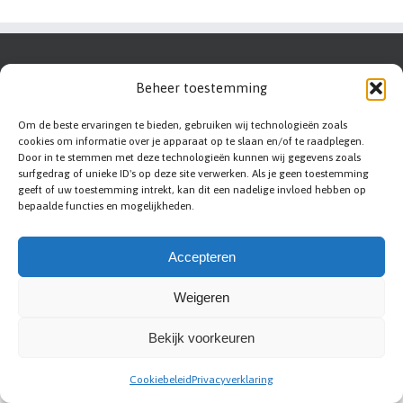
Beheer toestemming
Om de beste ervaringen te bieden, gebruiken wij technologieën zoals
cookies om informatie over je apparaat op te slaan en/of te raadplegen.
Door in te stemmen met deze technologieën kunnen wij gegevens zoals
surfgedrag of unieke ID's op deze site verwerken. Als je geen toestemming
geeft of uw toestemming intrekt, kan dit een nadelige invloed hebben op
bepaalde functies en mogelijkheden.
Accepteren
Weigeren
Abc-renovation
|
Sitemap
|
Privacy statement
|
Voorwaarden
|
Disclaimer
|
Contact
|
Bedrijf aanmelden
Bekijk voorkeuren
Cookiebeleid
Privacyverklaring