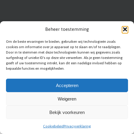
Beheer toestemming
Om de beste ervaringen te bieden, gebruiken wij technologieën zoals
cookies om informatie over je apparaat op te slaan en/of te raadplegen.
Door in te stemmen met deze technologieën kunnen wij gegevens zoals
surfgedrag of unieke ID's op deze site verwerken. Als je geen toestemming
geeft of uw toestemming intrekt, kan dit een nadelige invloed hebben op
bepaalde functies en mogelijkheden.
Abc-renovation
|
Sitemap
|
Privacy statement
|
Voorwaarden
|
Disclaimer
Accepteren
|
Contact
|
Bedrijf aanmelden
Weigeren
Bekijk voorkeuren
Cookiebeleid
Privacyverklaring