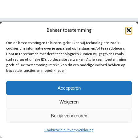
Beheer toestemming
Om de beste ervaringen te bieden, gebruiken wij technologieën zoals
cookies om informatie over je apparaat op te slaan en/of te raadplegen.
Door in te stemmen met deze technologieën kunnen wij gegevens zoals
surfgedrag of unieke ID's op deze site verwerken. Als je geen toestemming
geeft of uw toestemming intrekt, kan dit een nadelige invloed hebben op
bepaalde functies en mogelijkheden.
Accepteren
Weigeren
Bekijk voorkeuren
Abc-renovation
|
Sitemap
|
Privacy statement
|
Voorwaarden
|
Disclaimer
|
Contact
|
Bedrijf aanmelden
Cookiebeleid
Privacyverklaring