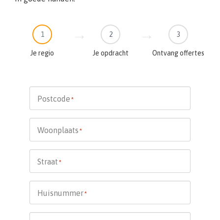
1
2
3
Je regio
Je opdracht
Ontvang offertes
Postcode
*
Woonplaats
*
Straat
*
Huisnummer
*