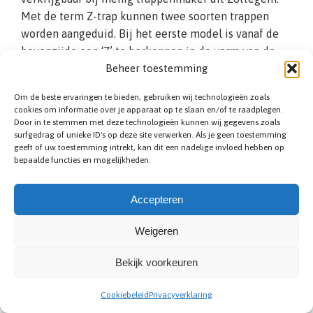
Met de term Z-trap kunnen twee soorten trappen
worden aangeduid. Bij het eerste model is vanaf de
bovenzijde een ‘Z’ te herkennen in de vorm van de
Beheer toestemming
trap. Dit betekent dat er twee bochten zijn, die elk
een kant op gaan. Bij de tweede variant zitten de
Om de beste ervaringen te bieden, gebruiken wij technologieën zoals
traptreden in een Z met elkaar verbonden, doordat de
cookies om informatie over je apparaat op te slaan en/of te raadplegen.
normaal verticale stootborden bij dit model in een
Door in te stemmen met deze technologieën kunnen wij gegevens zoals
surfgedrag of unieke ID's op deze site verwerken. Als je geen toestemming
hoek zijn geplaatst. Het voordeel hiervan is dat u zo
geeft of uw toestemming intrekt, kan dit een nadelige invloed hebben op
een veiligere looplijn creëert. In de eerste variant
bepaalde functies en mogelijkheden.
zorgt u voor een zo efficiënt mogelijk ruimte
gebruik. Wij helpen u graag.
Accepteren
Weigeren
Bekijk voorkeuren
Cookiebeleid
Privacyverklaring