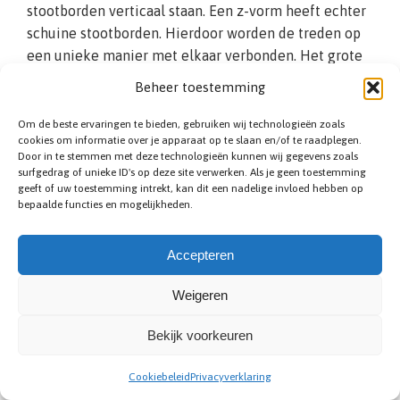
stootborden verticaal staan. Een z-vorm heeft echter
schuine stootborden. Hierdoor worden de treden op
een unieke manier met elkaar verbonden. Het grote
voordeel van Z-trappen is het efficiënte
Beheer toestemming
ruimtegebruik.
Om de beste ervaringen te bieden, gebruiken wij technologieën zoals
cookies om informatie over je apparaat op te slaan en/of te raadplegen.
Door in te stemmen met deze technologieën kunnen wij gegevens zoals
surfgedrag of unieke ID's op deze site verwerken. Als je geen toestemming
geeft of uw toestemming intrekt, kan dit een nadelige invloed hebben op
bepaalde functies en mogelijkheden.
Accepteren
Zoldertrap plaatsen
Weigeren
Hebt u een zolder bij uw woning in Ternat, en kunt u
Bekijk voorkeuren
hiervoor geen vaste trap installeren? Dan is het zaak
om te kijken naar diverse zoldertrappen. Een
Cookiebeleid
Privacyverklaring
zoldertrap kan over het algemeen in meerdere delen