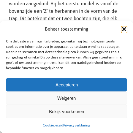
worden aangeduid. Bij het eerste model is vanaf de
bovenzijde een ‘Z’ te herkennen in de vorm van de
trap. Dit betekent dat er twee bochten zijn, die elk
een kant op gaan. Bij de tweede variant zitten de
Beheer toestemming
traptreden in een Z met elkaar verbonden, doordat de
normaal verticale stootborden bij dit model in een
Om de beste ervaringen te bieden, gebruiken wij technologieën zoals
cookies om informatie over je apparaat op te slaan en/of te raadplegen.
hoek zijn geplaatst. Het voordeel hiervan is dat u zo
Door in te stemmen met deze technologieën kunnen wij gegevens zoals
een veiligere looplijn creëert. In de eerste variant
surfgedrag of unieke ID's op deze site verwerken. Als je geen toestemming
zorgt u voor een zo efficiënt mogelijk ruimte
geeft of uw toestemming intrekt, kan dit een nadelige invloed hebben op
bepaalde functies en mogelijkheden.
gebruik. Wij helpen u graag.
Accepteren
Weigeren
Bekijk voorkeuren
Cookiebeleid
Privacyverklaring