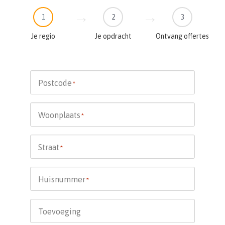
1
2
3
Je regio
Je opdracht
Ontvang offertes
Postcode
*
Woonplaats
*
Straat
*
Huisnummer
*
Toevoeging