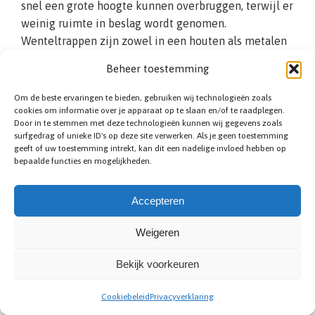
snel een grote hoogte kunnen overbruggen, terwijl er
weinig ruimte in beslag wordt genomen.
Wenteltrappen zijn zowel in een houten als metalen
variant verkrijgbaar. Daarnaast is het in overleg
Beheer toestemming
mogelijk om natuursteen of beton als basisproduct te
kiezen. Bij de wenteltrappen die wij aanbieden zit
Om de beste ervaringen te bieden, gebruiken wij technologieën zoals
over het algemeen aan beide zijden een trapleuning,
cookies om informatie over je apparaat op te slaan en/of te raadplegen.
Door in te stemmen met deze technologieën kunnen wij gegevens zoals
zodat u altijd veilig ondersteund naar boven en
surfgedrag of unieke ID's op deze site verwerken. Als je geen toestemming
beneden kunt.
geeft of uw toestemming intrekt, kan dit een nadelige invloed hebben op
bepaalde functies en mogelijkheden.
Accepteren
Weigeren
Bekijk voorkeuren
Bespaar ruimte met een spiltrap
Cookiebeleid
Privacyverklaring