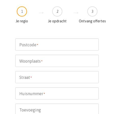
1
2
3
Je regio
Je opdracht
Ontvang offertes
Postcode
*
Woonplaats
*
Straat
*
Huisnummer
*
Toevoeging