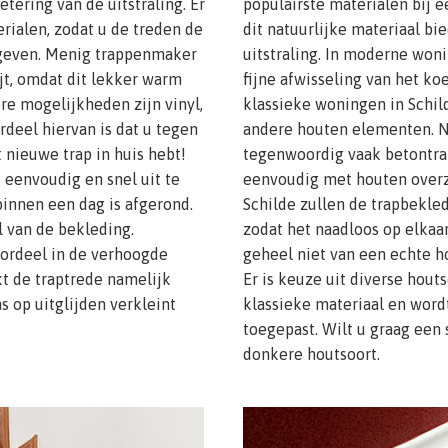
etering van de uitstraling. Er
populairste materialen bij e
erialen, zodat u de treden de
dit natuurlijke materiaal b
 geven. Menig trappenmaker
uitstraling. In moderne woni
jt, omdat dit lekker warm
fijne afwisseling van het koe
re mogelijkheden zijn vinyl,
klassieke woningen in Schild
rdeel hiervan is dat u tegen
andere houten elementen. 
 nieuwe trap in huis hebt!
tegenwoordig vaak betontra
eenvoudig en snel uit te
eenvoudig met houten overz
binnen een dag is afgerond.
Schilde zullen de trapbekle
l van de bekleding.
zodat het naadloos op elkaar
voordeel in de verhoogde
geheel niet van een echte 
t de traptrede namelijk
Er is keuze uit diverse hout
s op uitglijden verkleint
klassieke materiaal en word
toegepast. Wilt u graag een 
donkere houtsoort.