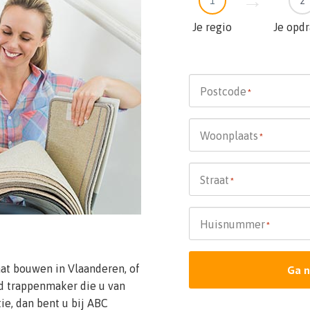
1
2
Je regio
Je opd
Postcode
*
Woonplaats
*
Straat
*
Huisnummer
*
t bouwen in Vlaanderen, of
Ga n
nd trappenmaker die u van
tie, dan bent u bij ABC