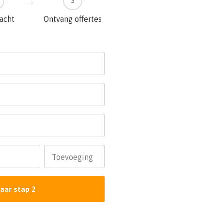
3
racht
Ontvang offertes
Toevoeging
aar stap 2