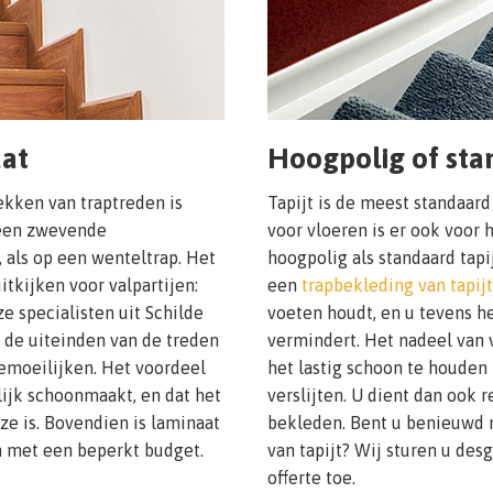
aat
Hoogpolig of stan
ekken van traptreden is
Tapijt is de meest standaard
 een zwevende
voor vloeren is er ook voor
 als op een wenteltrap. Het
hoogpolig als standaard tapi
itkijken voor valpartijen:
een
trapbekleding van tapijt
ze specialisten uit Schilde
voeten houdt, en u tevens het
de uiteinden van de treden
vermindert. Het nadeel van 
bemoeilijken. Het voordeel
het lastig schoon te houden i
lijk schoonmaakt, en dat het
verslijten. U dient dan ook
e is. Bovendien is laminaat
bekleden. Bent u benieuwd n
n met een beperkt budget.
van tapijt? Wij sturen u des
offerte toe.