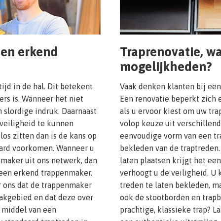
een erkend
Traprenovatie, wa
mogelijkheden?
tijd in de hal. Dit betekent
Vaak denken klanten bij ee
ers is. Wanneer het niet
Een renovatie beperkt zich e
 slordige indruk. Daarnaast
als u ervoor kiest om uw tr
veiligheid te kunnen
volop keuze uit verschille
los zitten dan is de kans op
eenvoudige vorm van een tra
raard voorkomen. Wanneer u
bekleden van de traptreden.
maker uit ons netwerk, dan
laten plaatsen krijgt het ee
 een erkend trappenmaker.
verhoogt u de veiligheid. U
 ons dat de trappenmaker
treden te laten bekleden, ma
vakgebied en dat deze over
ook de stootborden en trap
r middel van een
prachtige, klassieke trap? L