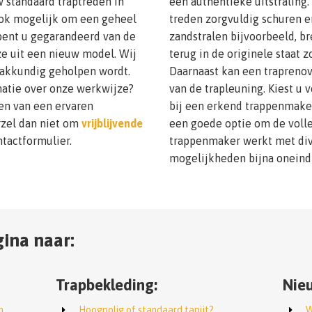
w standaard traptreden in
een authentieke uitstraling. 
 ook mogelijk om een geheel
treden zorgvuldig schuren e
 bent u gegarandeerd van de
zandstralen bijvoorbeeld, b
ze uit een nieuw model. Wij
terug in de originele staat 
 vakkundig geholpen wordt.
Daarnaast kan een traprenov
atie over onze werkwijze?
van de trapleuning. Kiest u 
en van een ervaren
bij een erkend trappenmaker
rzel dan niet om
vrijblijvende
een goede optie om de volle
ntactformulier.
trappenmaker werkt met div
mogelijkheden bijna oneindi
ina naar:
Trapbekleding:
Nieu
n
Hoogpolig of standaard tapijt?
W