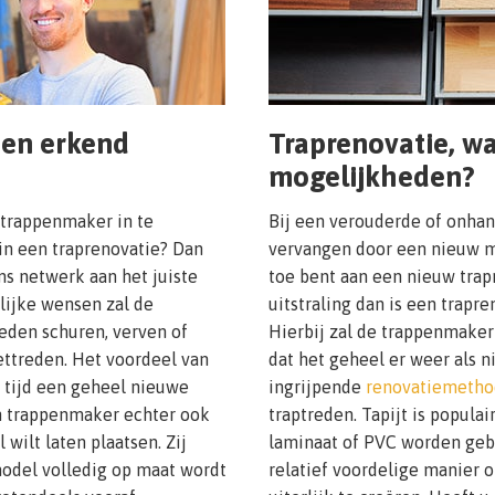
een erkend
Traprenovatie, wa
mogelijkheden?
 trappenmaker in te
Bij een verouderde of onhan
in een traprenovatie? Dan
vervangen door een nieuw m
ns netwerk aan het juiste
toe bent aan een nieuw tra
lijke wensen zal de
uitstraling dan is een trap
eden schuren, verven of
Hierbij zal de trappenmake
ttreden. Het voordeel van
dat het geheel er weer als n
e tijd een geheel nieuwe
ingrijpende
renovatiemetho
en trappenmaker echter ook
traptreden. Tapijt is populai
wilt laten plaatsen. Zij
laminaat of PVC worden gebru
model volledig op maat wordt
relatief voordelige manier