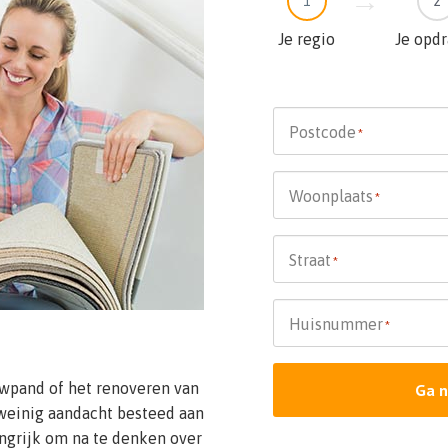
1
2
Je regio
Je opd
Postcode
*
Woonplaats
*
Straat
*
Huisnummer
*
wpand of het renoveren van
Ga n
weinig aandacht besteed aan
angrijk om na te denken over