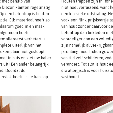
t met behulp van
Houten trappen zijn in Ronse 
e kiezen klanten regelmatig
niet heel verrassend, want 
 Op een betontrap is houten
een klassieke uitstraling. He
tie. Elk materiaal heeft zo
vaak een flink prijskaartje a
u daarom goed in en maak
van hout zonder daarvoor de
t algemeen heeft
betontrap dan bekleden met 
n: allereerst verbetert u
voordeliger dan een volledi
mplete uiterlijk van het
zijn namelijk al verkrijgbaa
 exemplaar niet gesloopt
jarenlang mee. Indien gewen
el in huis en ziet uw hal er
van tijd zelf schilderen, zo
 uit! Een ander belangrijk
verandert. Tot slot is hout 
id. Doordat de
die allergisch is voor huisst
ervlak heeft, is de kans op
vasthoudt.