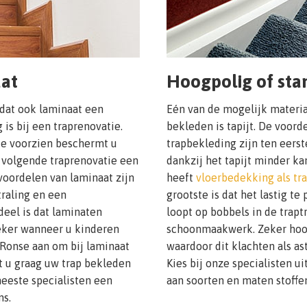
aat
Hoogpolig of stan
 dat ook laminaat een
Eén van de mogelijk materi
is bij een traprenovatie.
bekleden is tapijt. De voor
e voorzien beschermt u
trapbekleding zijn ten eerst
n volgende traprenovatie een
dankzij het tapijt minder ka
voordelen van laminaat zijn
heeft
vloerbedekking als tr
traling en een
grootste is dat het lastig te
eel is dat laminaten
loopt op bobbels in de trapt
Zeker wanneer u kinderen
schoonmaakwerk. Zeker hoogpo
t Ronse aan om bij laminaat
waardoor dit klachten als as
lt u graag uw trap bekleden
Kies bij onze specialisten u
eeste specialisten een
aan soorten en maten stoffe
ns.