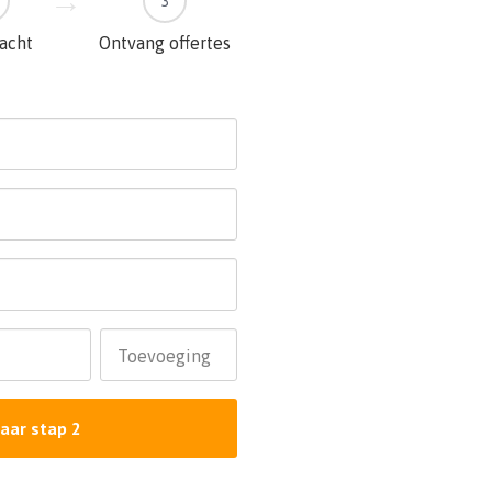
3
racht
Ontvang offertes
Toevoeging
aar stap 2