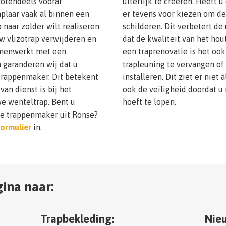
rotendeels vooraf
uiterlijk te creëren. Heeft 
plaar vaak al binnen een
er tevens voor kiezen om de
 naar zolder wilt realiseren
schilderen. Dit verbetert de 
w vlizotrap verwijderen en
dat de kwaliteit van het hout
amenwerkt met een
een traprenovatie is het oo
n garanderen wij dat u
trapleuning te vervangen of 
trappenmaker. Dit betekent
installeren. Dit ziet er niet
an dienst is bij het
ook de veiligheid doordat u
we wenteltrap. Bent u
hoeft te lopen.
de trappenmaker uit Ronse?
ormulier
in.
ina naar:
Trapbekleding:
Nieu