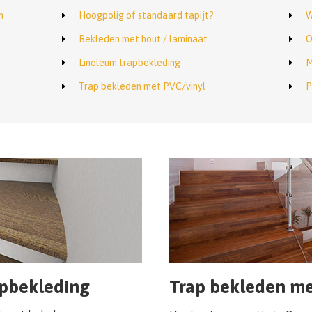
n
Hoogpolig of standaard tapijt?
W
Bekleden met hout / laminaat
O
Linoleum trapbekleding
M
Trap bekleden met PVC/vinyl
P
apbekleding
Trap bekleden me