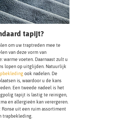
daard tapijt?
alen om uw traptreden mee te
delen van deze vorm van
e: warme voeten. Daarnaast zult u
ns lopen op uitglijden. Natuurlijk
apbekleding
ook nadelen. De
 plaatsen is, waardoor u de kans
reden. Een tweede nadeel is het
lig tapijt is lastig te reinigen,
tma en allergieën kan verergeren.
it Ronse uit een ruim assortiment
n trapbekleding.