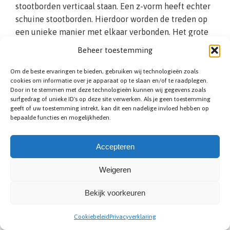
stootborden verticaal staan. Een z-vorm heeft echter
schuine stootborden. Hierdoor worden de treden op
een unieke manier met elkaar verbonden. Het grote
voordeel van Z-trappen is het efficiënte
Beheer toestemming
ruimtegebruik.
Om de beste ervaringen te bieden, gebruiken wij technologieën zoals
cookies om informatie over je apparaat op te slaan en/of te raadplegen.
Door in te stemmen met deze technologieën kunnen wij gegevens zoals
surfgedrag of unieke ID's op deze site verwerken. Als je geen toestemming
geeft of uw toestemming intrekt, kan dit een nadelige invloed hebben op
bepaalde functies en mogelijkheden.
Accepteren
Zoldertrap plaatsen
Weigeren
Hebt u een zolder bij uw woning in Lede, en kunt u
Bekijk voorkeuren
hiervoor geen vaste trap installeren? Dan is het zaak
om te kijken naar diverse zoldertrappen. Een
Cookiebeleid
Privacyverklaring
zoldertrap kan over het algemeen in meerdere delen