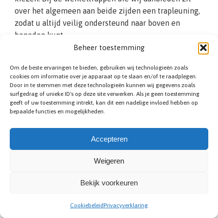
over het algemeen aan beide zijden een trapleuning,
zodat u altijd veilig ondersteund naar boven en
beneden kunt.
Beheer toestemming
Om de beste ervaringen te bieden, gebruiken wij technologieën zoals
cookies om informatie over je apparaat op te slaan en/of te raadplegen.
Door in te stemmen met deze technologieën kunnen wij gegevens zoals
surfgedrag of unieke ID's op deze site verwerken. Als je geen toestemming
geeft of uw toestemming intrekt, kan dit een nadelige invloed hebben op
bepaalde functies en mogelijkheden.
Bespaar ruimte met een spiltrap
Accepteren
Een spiltrap is vergelijkbaar met een wenteltrap.
Weigeren
Spiltrappen draaien ook naar boven, maar in
Bekijk voorkeuren
tegenstelling tot wenteltrappen hebben die niet
twee trapbomen, maar een centrale kolom (spil
Cookiebeleid
Privacyverklaring
genoemd). Langs deze spil worden de tredendragers