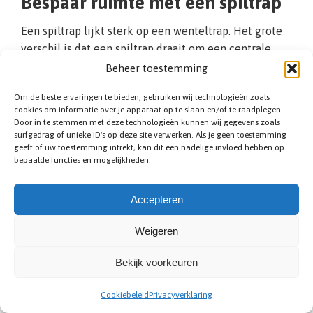
Bespaar ruimte met een spiltrap
Een spiltrap lijkt sterk op een wenteltrap. Het grote
verschil is dat een spiltrap draait om een centrale
kolom (de spil genoemd). Aan deze kolom worden de
Beheer toestemming
traptreden bevestigd. De spiltrap heeft daardoor
Om de beste ervaringen te bieden, gebruiken wij technologieën zoals
treden die aan de binnenzijde smaller zijn dan aan de
cookies om informatie over je apparaat op te slaan en/of te raadplegen.
buitenzijde. Vanwege de unieke vormgeving is de
Door in te stemmen met deze technologieën kunnen wij gegevens zoals
spiltrap eenvoudig te combineren met andere
surfgedrag of unieke ID's op deze site verwerken. Als je geen toestemming
geeft of uw toestemming intrekt, kan dit een nadelige invloed hebben op
trapvormen. Om te voorkomen dat de treden te smal
bepaalde functies en mogelijkheden.
worden, is het noodzakelijk dat deze aan de
buitenzijde minimaal 80 centimeter zijn. Een
Accepteren
trapspecialist uit Knokke-Heist kan u hierover
verdere informatie geven. Wij ontwerpen
Weigeren
desgewenst een (houten of metalen) spiltrap die
binnen uw wensen past.
Bekijk voorkeuren
Cookiebeleid
Privacyverklaring