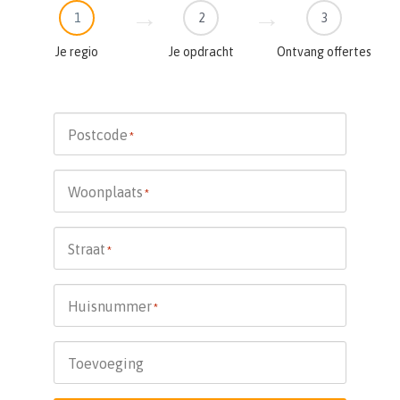
1
2
3
Je regio
Je opdracht
Ontvang offertes
Postcode
*
Woonplaats
*
Straat
*
Huisnummer
*
Toevoeging