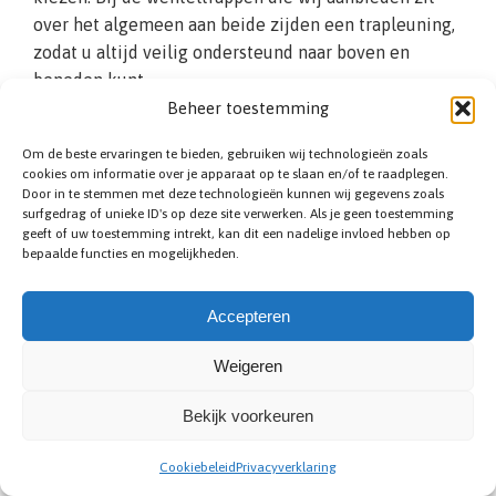
over het algemeen aan beide zijden een trapleuning,
zodat u altijd veilig ondersteund naar boven en
beneden kunt.
Beheer toestemming
Om de beste ervaringen te bieden, gebruiken wij technologieën zoals
cookies om informatie over je apparaat op te slaan en/of te raadplegen.
Door in te stemmen met deze technologieën kunnen wij gegevens zoals
surfgedrag of unieke ID's op deze site verwerken. Als je geen toestemming
geeft of uw toestemming intrekt, kan dit een nadelige invloed hebben op
bepaalde functies en mogelijkheden.
Bespaar ruimte met een spiltrap
Accepteren
Een spiltrap is vergelijkbaar met een wenteltrap.
Weigeren
Spiltrappen draaien ook naar boven, maar in
Bekijk voorkeuren
tegenstelling tot wenteltrappen hebben die niet
twee trapbomen, maar een centrale kolom (spil
Cookiebeleid
Privacyverklaring
genoemd). Langs deze spil worden de tredendragers