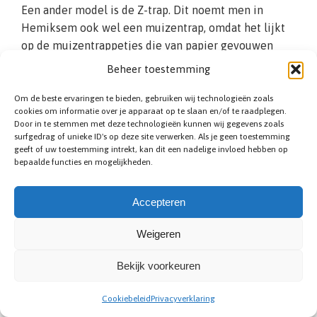
Een ander model is de Z-trap. Dit noemt men in
Hemiksem ook wel een muizentrap, omdat het lijkt
op de muizentrappetjes die van papier gevouwen
worden. Normaal gesproken staan de traptreden in
Beheer toestemming
een hoek van 90 graden. Bij een Z-trap staan de
stootborden schuin. Vanaf de zijkant gezien ziet dit
Om de beste ervaringen te bieden, gebruiken wij technologieën zoals
cookies om informatie over je apparaat op te slaan en/of te raadplegen.
eruit als een ‘Z’. Het voordeel van Z-traptreden is dat
Door in te stemmen met deze technologieën kunnen wij gegevens zoals
de treden niet over elkaar heen hangen. Bij een
surfgedrag of unieke ID's op deze site verwerken. Als je geen toestemming
geeft of uw toestemming intrekt, kan dit een nadelige invloed hebben op
normale trap kan het gebeuren dat uw voet hier
bepaalde functies en mogelijkheden.
achter blijft haken, maar bij een Z-model is dit risico
niet aanwezig. Daarom is het vooral geschikt voor
Accepteren
ouderen en kinderen.
Weigeren
Bekijk voorkeuren
Cookiebeleid
Privacyverklaring