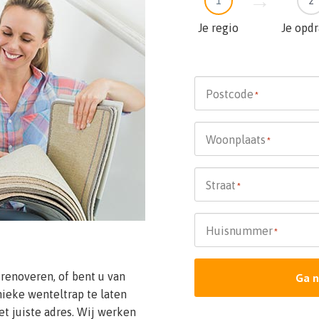
1
2
Je regio
Je opd
Postcode
*
Woonplaats
*
Straat
*
Huisnummer
*
 renoveren, of bent u van
Ga n
ieke wenteltrap te laten
et juiste adres. Wij werken