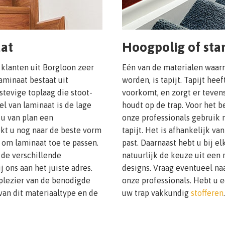
aat
Hoogpolig of stan
 klanten uit Borgloon zeer
Eén van de materialen waa
aminaat bestaat uit
worden, is tapijt. Tapijt heef
stevige toplaag die stoot-
voorkomt, en zorgt er teven
el van laminaat is de lage
houdt op de trap. Voor het 
t u van plan een
onze professionals gebruik 
ekt u nog naar de beste vorm
tapijt. Het is afhankelijk 
om laminaat toe te passen.
past. Daarnaast hebt u bij el
 de verschillende
natuurlijk de keuze uit een
 ons aan het juiste adres.
designs. Vraag eventueel na
 plezier van de benodigde
onze professionals. Hebt u 
van dit materiaaltype en de
uw trap vakkundig
stofferen
.