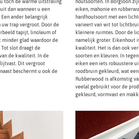
u toch de warme uitstraling
houtsoorten. In Borgloon zij
 uit dan wanneer u een
eiken, mahonie en rubberwo
. Een ander belangrijk
hardhoutsoort met een lichte
n uw trap vergroot. Door de
varieert van wit tot lichtbru
rbeeld tapijt, linoleum of
kleinere ruimtes. Door de li
uk minder glad waardoor de
namelijk groter. Eikenhout 
. Tot slot draagt de
kwaliteit. Het is dan ook ver
an de kwaliteit. In de
soorten en kleuren. In tegen
ijtvast. Dit vergroot
eiken een iets robuustere ui
rnaast beschermt u ook de
roodbruin gekleurd, wat een 
Rubberwood is afkomstig v
veelal gebruikt voor de produ
gekleurd, vormvast en makk