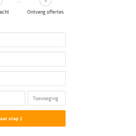
3
racht
Ontvang offertes
Toevoeging
aar stap 2