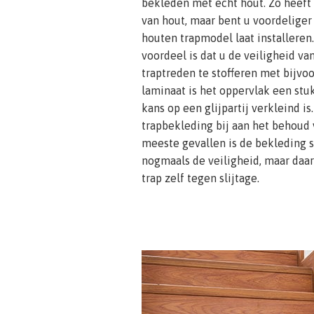
bekleden met echt hout. Zo heeft 
van hout, maar bent u voordeliger
houten trapmodel laat installeren
voordeel is dat u de veiligheid va
traptreden te stofferen met bijvoo
laminaat is het oppervlak een st
kans op een glijpartij verkleind is
trapbekleding bij aan het behoud v
meeste gevallen is de bekleding sl
nogmaals de veiligheid, maar daa
trap zelf tegen slijtage.