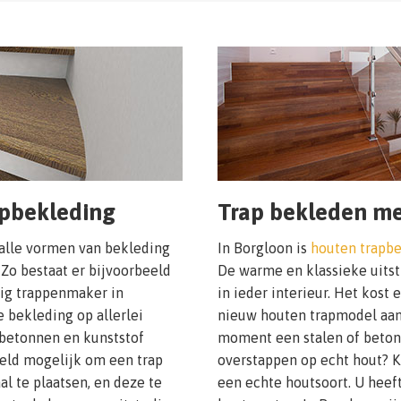
apbekleding
Trap bekleden me
 alle vormen van bekleding
In Borgloon is
houten trapb
 Zo bestaat er bijvoorbeeld
De warme en klassieke uitstr
nig trappenmaker in
in ieder interieur. Het kost
e bekleding op allerlei
nieuw houten trapmodel aan 
betonnen en kunststof
moment een stalen of betonn
eeld mogelijk om een trap
overstappen op echt hout? K
al te plaatsen, en deze te
een echte houtsoort. U heeft