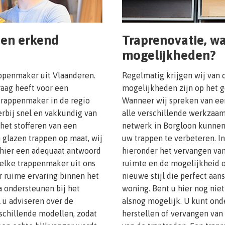
een erkend
Traprenovatie, wa
mogelijkheden?
penmaker uit Vlaanderen.
Regelmatig krijgen wij van 
raag heeft voor een
mogelijkheden zijn op het 
 trappenmaker in de regio
Wanneer wij spreken van een
erbij snel en vakkundig van
alle verschillende werkzaam
 het stofferen van een
netwerk in Borgloon kunnen
 glazen trappen op maat, wij
uw trappen te verbeteren. In
 hier een adequaat antwoord
hieronder het vervangen van
 elke trappenmaker uit ons
ruimte en de mogelijkheid 
r ruime ervaring binnen het
nieuwe stijl die perfect aans
a ondersteunen bij het
woning. Bent u hier nog niet
l u adviseren over de
alsnog mogelijk. U kunt ond
schillende modellen, zodat
herstellen of vervangen van