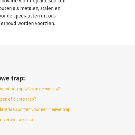
enovatie wordt op alle soorten
outen als metalen, stalen en
r de specialisten uit ons
derhoud worden voorzien.
we trap:
at voor trap wilt u in de woning?
pen of dichte trap?
ateriaalsoorten voor een nieuwe trap
rijzen nieuwe trap