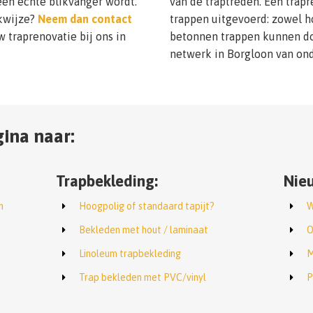
een echte blikvanger wordt.
van de traptreden. Een trapr
kwijze?
Neem dan contact
trappen uitgevoerd: zowel h
 traprenovatie bij ons in
betonnen trappen kunnen doo
netwerk in Borgloon van on
ina naar:
Trapbekleding:
Nieu
n
Hoogpolig of standaard tapijt?
W
Bekleden met hout / laminaat
O
Linoleum trapbekleding
M
Trap bekleden met PVC/vinyl
P