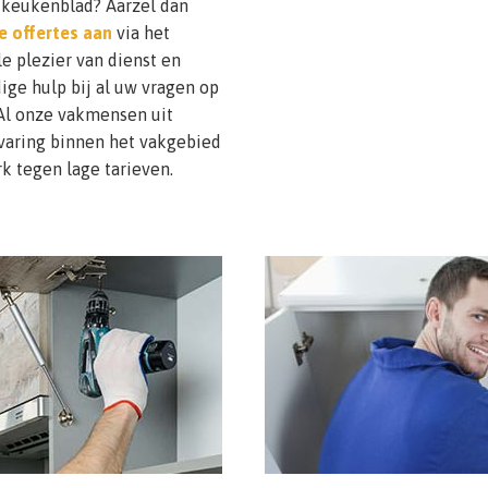
w keukenblad? Aarzel dan
re offertes aan
via het
le plezier van dienst en
ge hulp bij al uw vragen op
Al onze vakmensen uit
varing binnen het vakgebied
k tegen lage tarieven.