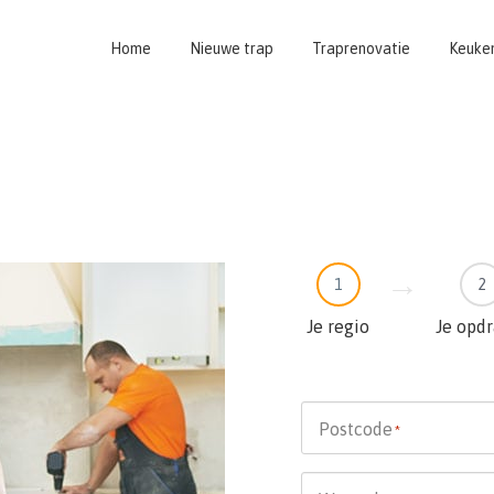
Home
Nieuwe trap
Traprenovatie
Keuke
1
2
Je regio
Je opd
Postcode
*