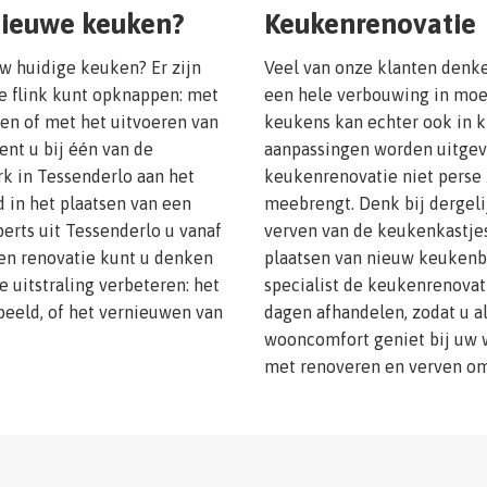
nieuwe keuken?
Keukenrenovatie
w huidige keuken? Er zijn
Veel van onze klanten denk
e flink kunt opknappen: met
een hele verbouwing in moe
en of met het uitvoeren van
keukens kan echter ook in k
ent u bij één van de
aanpassingen worden uitgevo
rk in Tessenderlo aan het
keukenrenovatie niet perse
d in het plaatsen van een
meebrengt. Denk bij dergeli
erts uit Tessenderlo u vanaf
verven van de keukenkastjes
een renovatie kunt u denken
plaatsen van nieuw keukenbe
 uitstraling verbeteren: het
specialist de keukenrenovat
beeld, of het vernieuwen van
dagen afhandelen, zodat u a
wooncomfort geniet bij uw w
met renoveren en verven om