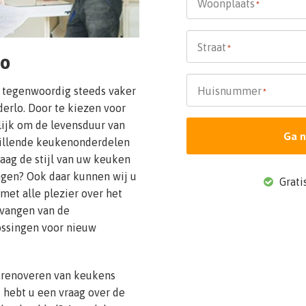
Woonplaats
*
Straat
*
lo
 tegenwoordig steeds vaker
Huisnummer
*
erlo. Door te kiezen voor
ijk om de levensduur van
Ga n
hillende keukenonderdelen
raag de stijl van uw keuken
gen? Ook daar kunnen wij u
Gratis
met alle plezier over het
rvangen van de
ssingen voor nieuw
 renoveren van keukens
f hebt u een vraag over de