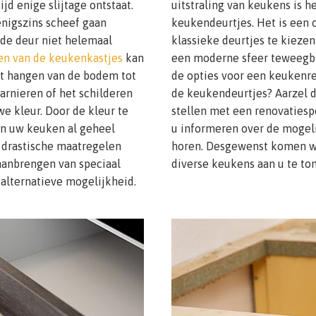
jd enige slijtage ontstaat.
uitstraling van keukens is h
enigszins scheef gaan
keukendeurtjes. Het is een 
 de deur niet helemaal
klassieke deurtjes te kieze
en van de keukenkastjes
kan
een moderne sfeer teweegbr
ht hangen van de bodem tot
de opties voor een keukenr
arnieren of het schilderen
de keukendeurtjes? Aarzel d
e kleur. Door de kleur te
stellen met een renovatiespe
an uw keuken al geheel
u informeren over de mogeli
r drastische maatregelen
horen. Desgewenst komen we
aanbrengen van speciaal
diverse keukens aan u te ton
alternatieve mogelijkheid.