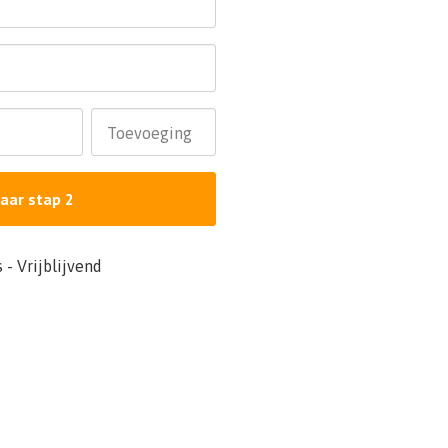
Toevoeging
aar stap 2
 - Vrijblijvend