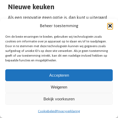
Nieuwe keuken
Als een renovatie geen optie is, dan kunt u uiteraard
kiezen voor het plaatsen van een nieuwe keuken.
Beheer toestemming
Omdat dit een ingewikkelde klus is, is het raadzaam
Om de beste ervaringen te bieden, gebruiken wij technologieën zoals
om hiervoor een specialist uit Kraainem in te
cookies om informatie over je apparaat op te slaan en/of te raadplegen.
schakelen. Hij helpt u gedurende het gehele proces
Door in te stemmen met deze technologieën kunnen wij gegevens zoals
en denkt met u mee over praktische zaken. Waar
surfgedrag of unieke ID's op deze site verwerken. Als je geen toestemming
geeft of uw toestemming intrekt, kan dit een nadelige invloed hebben op
komt de koelkast te staan bijvoorbeeld, maar ook:
bepaalde functies en mogelijkheden.
naar welke kant wilt u de keukenkasten open
draaien? Als u de nieuwe keuken vervolgens laat
Accepteren
plaatsen door één van de experts uit ons netwerk, dan
zullen zij (indien nodig) ook alle leidingen omleggen.
Weigeren
Zo hoeft u zich nergens zorgen over te maken.
Bekijk voorkeuren
Prijstabel: nieuwe keuken
Cookiebeleid
Privacyverklaring